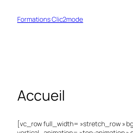
Aller
au
Formations Clic2mode
contenu
Accueil
[vc_row full_width= »stretch_row » bg
vertical_animation= »top-animation »