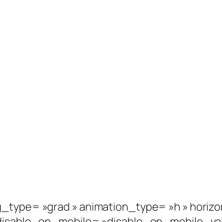
_type= »grad » animation_type= »h » horizo
 disable_on_mobile= »disable_on_mobile_va