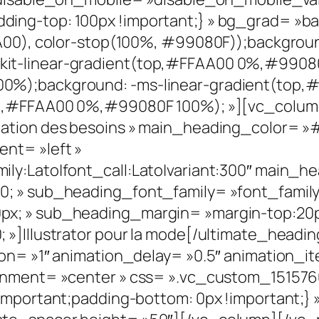
g-top: 100px !important;} » bg_grad= »back
AA00), color-stop(100%, #99080F));backgrou
t-linear-gradient(top,#FFAA00 0%,#99080F
0%);background: -ms-linear-gradient(top
op,#FFAA00 0%,#99080F 100%); »][vc_colum
ation des besoins » main_heading_color= »#f
nt= »left »
ly:Lato|font_call:Lato|variant:300″ main_h
; » sub_heading_font_family= »font_family:L
x; » sub_heading_margin= »margin-top:20p
»]Illustrator pour la mode[/ultimate_headi
ion= »1″ animation_delay= »0.5″ animation_i
ignment= »center » css= ».vc_custom_15157
important;padding-bottom: 0px !important;}