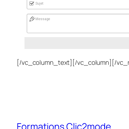
Sujet
Message
[/vc_column_text][/vc_column][/vc_
Formations Clic2mode