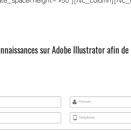
ate_spacer height= »50″][/vc_column][/vc
nnaissances sur Adobe Illustrator afin de
Prénom
Téléphone