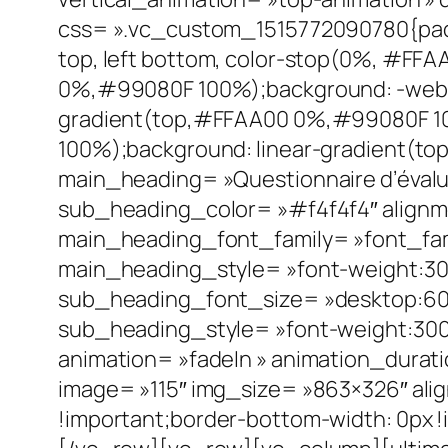
css= ».vc_custom_1515772090780{paddin
top, left bottom, color-stop(0%, #FF
0%,#99080F 100%);background: -webki
gradient(top,#FFAA00 0%,#99080F 10
100%);background: linear-gradient(t
main_heading= »Questionnaire d’évalu
sub_heading_color= »#f4f4f4″ alignme
main_heading_font_family= »font_fami
main_heading_style= »font-weight:300
sub_heading_font_size= »desktop:60p
sub_heading_style= »font-weight:300; 
animation= »fadeIn » animation_durat
image= »115″ img_size= »863×326″ al
!important;border-bottom-width: 0px !