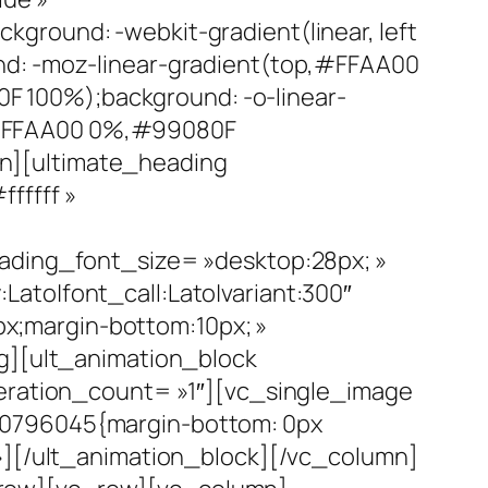
ground: -webkit-gradient(linear, left
nd: -moz-linear-gradient(top,#FFAA00
 100%);background: -o-linear-
,#FFAA00 0%,#99080F
n][ultimate_heading
fffff »
eading_font_size= »desktop:28px; »
ato|font_call:Lato|variant:300″
x;margin-bottom:10px; »
ng][ult_animation_block
teration_count= »1″][vc_single_image
60796045{margin-bottom: 0px
 »][/ult_animation_block][/vc_column]