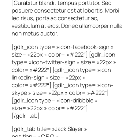
]Curabitur blandit tempus porttitor. Sed
posuere consectetur est at lobortis. Morbi
leo risus, porta ac consectetur ac,
vestibulum at eros. Donec ullamcorper nulla
non metus auctor.
[gdlr_icon type= »icon-facebook-sign »
size= »22px » color= »#222″] [gdlr_icon
type= »icon-twitter-sign » size= »22px »
color= »#222″] [gdlr_icon type= »icon-
linkedin-sign » size= »22px »
color= »#222″] [gdlr_icon type= »icon-
skype » size= »22px » color= »#222″]
[gdlr_icon type= »icon-dribbble »
size= »22px » color= »#222″]
[/gdlr_tab]
[gdlr_tab title= »Jack Slayer »
position= »C.E.O. »