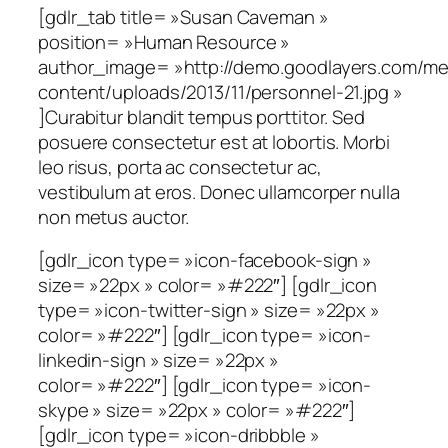
[gdlr_tab title= »Susan Caveman »
position= »Human Resource »
author_image= »http://demo.goodlayers.com/me
content/uploads/2013/11/personnel-21.jpg »
]Curabitur blandit tempus porttitor. Sed
posuere consectetur est at lobortis. Morbi
leo risus, porta ac consectetur ac,
vestibulum at eros. Donec ullamcorper nulla
non metus auctor.
[gdlr_icon type= »icon-facebook-sign »
size= »22px » color= »#222″] [gdlr_icon
type= »icon-twitter-sign » size= »22px »
color= »#222″] [gdlr_icon type= »icon-
linkedin-sign » size= »22px »
color= »#222″] [gdlr_icon type= »icon-
skype » size= »22px » color= »#222″]
[gdlr_icon type= »icon-dribbble »