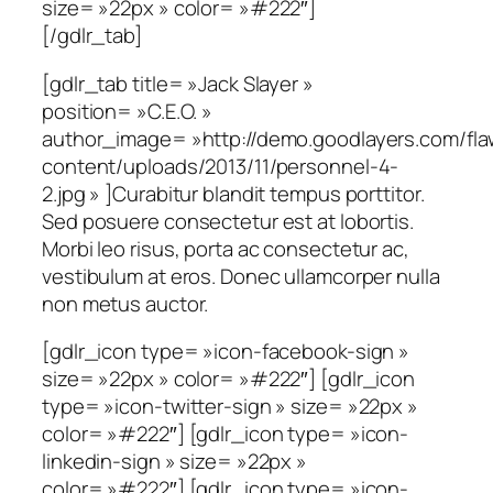
size= »22px » color= »#222″]
[/gdlr_tab]
[gdlr_tab title= »Jack Slayer »
position= »C.E.O. »
author_image= »http://demo.goodlayers.com/fl
content/uploads/2013/11/personnel-4-
2.jpg » ]Curabitur blandit tempus porttitor.
Sed posuere consectetur est at lobortis.
Morbi leo risus, porta ac consectetur ac,
vestibulum at eros. Donec ullamcorper nulla
non metus auctor.
[gdlr_icon type= »icon-facebook-sign »
size= »22px » color= »#222″] [gdlr_icon
type= »icon-twitter-sign » size= »22px »
color= »#222″] [gdlr_icon type= »icon-
linkedin-sign » size= »22px »
color= »#222″] [gdlr_icon type= »icon-