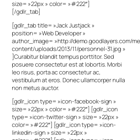
size= »22px » color= »#222″]
[/gdlr_tab]
[gdlr_tab title= »Jack Justjack »
position= »Web Developer »
author_image= »http://demo.goodlayers.com/me
content/uploads/2013/11/personnel-31.jpg »
]Curabitur blandit tempus porttitor. Sed
posuere consectetur est at lobortis. Morbi
leo risus, porta ac consectetur ac,
vestibulum at eros. Donec ullamcorper nulla
non metus auctor.
[gdlr_icon type= »icon-facebook-sign »
size= »22px » color= »#222″] [gdlr_icon
type= »icon-twitter-sign » size= »22px »
color= »#222″] [gdlr_icon type= »icon-
linkedin-sign » size= »22px »