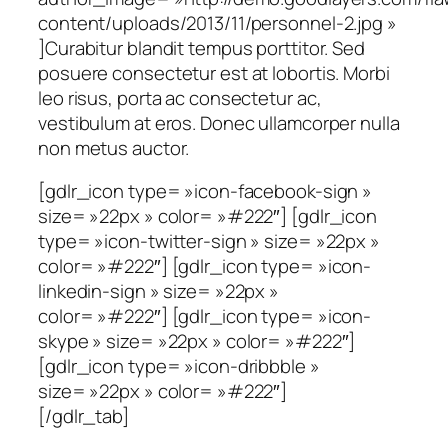
content/uploads/2013/11/personnel-2.jpg »
]Curabitur blandit tempus porttitor. Sed
posuere consectetur est at lobortis. Morbi
leo risus, porta ac consectetur ac,
vestibulum at eros. Donec ullamcorper nulla
non metus auctor.
[gdlr_icon type= »icon-facebook-sign »
size= »22px » color= »#222″] [gdlr_icon
type= »icon-twitter-sign » size= »22px »
color= »#222″] [gdlr_icon type= »icon-
linkedin-sign » size= »22px »
color= »#222″] [gdlr_icon type= »icon-
skype » size= »22px » color= »#222″]
[gdlr_icon type= »icon-dribbble »
size= »22px » color= »#222″]
[/gdlr_tab]