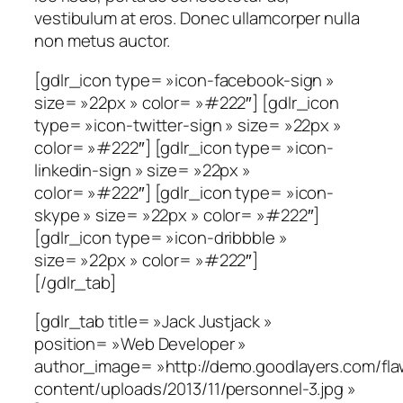
vestibulum at eros. Donec ullamcorper nulla
non metus auctor.
[gdlr_icon type= »icon-facebook-sign »
size= »22px » color= »#222″] [gdlr_icon
type= »icon-twitter-sign » size= »22px »
color= »#222″] [gdlr_icon type= »icon-
linkedin-sign » size= »22px »
color= »#222″] [gdlr_icon type= »icon-
skype » size= »22px » color= »#222″]
[gdlr_icon type= »icon-dribbble »
size= »22px » color= »#222″]
[/gdlr_tab]
[gdlr_tab title= »Jack Justjack »
position= »Web Developer »
author_image= »http://demo.goodlayers.com/fl
content/uploads/2013/11/personnel-3.jpg »