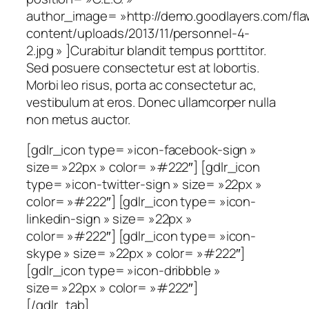
author_image= »http://demo.goodlayers.com/fl
content/uploads/2013/11/personnel-4-
2.jpg » ]Curabitur blandit tempus porttitor.
Sed posuere consectetur est at lobortis.
Morbi leo risus, porta ac consectetur ac,
vestibulum at eros. Donec ullamcorper nulla
non metus auctor.
[gdlr_icon type= »icon-facebook-sign »
size= »22px » color= »#222″] [gdlr_icon
type= »icon-twitter-sign » size= »22px »
color= »#222″] [gdlr_icon type= »icon-
linkedin-sign » size= »22px »
color= »#222″] [gdlr_icon type= »icon-
skype » size= »22px » color= »#222″]
[gdlr_icon type= »icon-dribbble »
size= »22px » color= »#222″]
[/gdlr_tab]