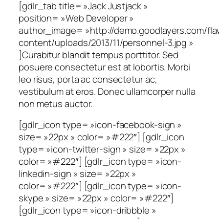
[gdlr_tab title= »Jack Justjack »
position= »Web Developer »
author_image= »http://demo.goodlayers.com/fl
content/uploads/2013/11/personnel-3.jpg »
]Curabitur blandit tempus porttitor. Sed
posuere consectetur est at lobortis. Morbi
leo risus, porta ac consectetur ac,
vestibulum at eros. Donec ullamcorper nulla
non metus auctor.
[gdlr_icon type= »icon-facebook-sign »
size= »22px » color= »#222″] [gdlr_icon
type= »icon-twitter-sign » size= »22px »
color= »#222″] [gdlr_icon type= »icon-
linkedin-sign » size= »22px »
color= »#222″] [gdlr_icon type= »icon-
skype » size= »22px » color= »#222″]
[gdlr_icon type= »icon-dribbble »