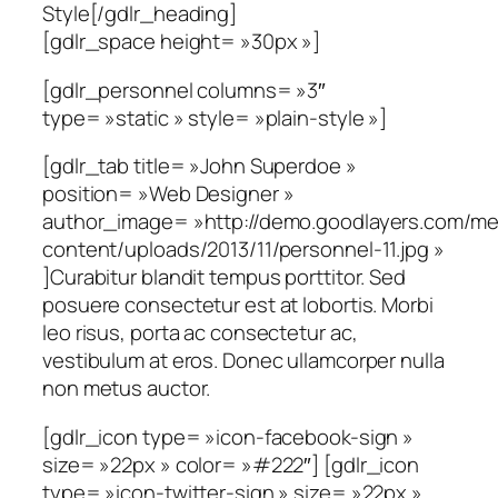
Style[/gdlr_heading]
[gdlr_space height= »30px »]
[gdlr_personnel columns= »3″
type= »static » style= »plain-style »]
[gdlr_tab title= »John Superdoe »
position= »Web Designer »
author_image= »http://demo.goodlayers.com/me
content/uploads/2013/11/personnel-11.jpg »
]Curabitur blandit tempus porttitor. Sed
posuere consectetur est at lobortis. Morbi
leo risus, porta ac consectetur ac,
vestibulum at eros. Donec ullamcorper nulla
non metus auctor.
[gdlr_icon type= »icon-facebook-sign »
size= »22px » color= »#222″] [gdlr_icon
type= »icon-twitter-sign » size= »22px »