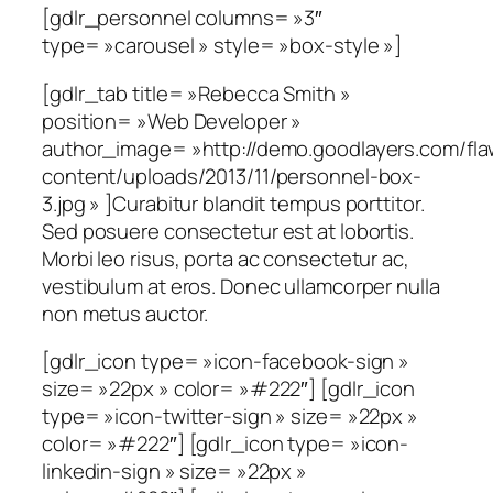
[gdlr_personnel columns= »3″
type= »carousel » style= »box-style »]
[gdlr_tab title= »Rebecca Smith »
position= »Web Developer »
author_image= »http://demo.goodlayers.com/fl
content/uploads/2013/11/personnel-box-
3.jpg » ]Curabitur blandit tempus porttitor.
Sed posuere consectetur est at lobortis.
Morbi leo risus, porta ac consectetur ac,
vestibulum at eros. Donec ullamcorper nulla
non metus auctor.
[gdlr_icon type= »icon-facebook-sign »
size= »22px » color= »#222″] [gdlr_icon
type= »icon-twitter-sign » size= »22px »
color= »#222″] [gdlr_icon type= »icon-
linkedin-sign » size= »22px »