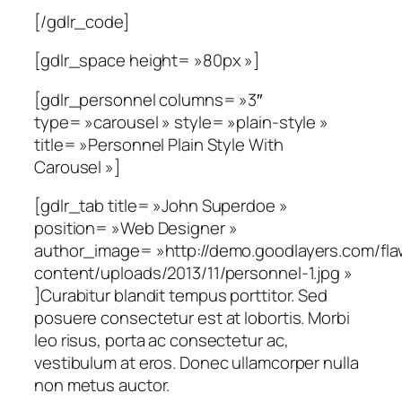
[/gdlr_code]
[gdlr_space height= »80px »]
[gdlr_personnel columns= »3″
type= »carousel » style= »plain-style »
title= »Personnel Plain Style With
Carousel »]
[gdlr_tab title= »John Superdoe »
position= »Web Designer »
author_image= »http://demo.goodlayers.com/fl
content/uploads/2013/11/personnel-1.jpg »
]Curabitur blandit tempus porttitor. Sed
posuere consectetur est at lobortis. Morbi
leo risus, porta ac consectetur ac,
vestibulum at eros. Donec ullamcorper nulla
non metus auctor.