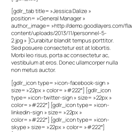
[gdlr_tab title= »Jessica Dalize »
position= »General Manager »
author_image= »http://demo.goodlayers.com/fl
content/uploads/2013/11/personnel-5-
2.jpg » ]Curabitur blandit tempus porttitor.
Sed posuere consectetur est at lobortis.
Morbi leo risus, porta ac consectetur ac,
vestibulum at eros. Donec ullamcorper nulla
non metus auctor.
[gdlr_icon type= »icon-facebook-sign »
size= »22px » color= »#222″] [gdlr_icon
type= »icon-twitter-sign » size= »22px »
color= »#222″] [gdlr_icon type= »icon-
linkedin-sign » size= »22px »
color= »#222″] [gdlr_icon type= »icon-
skype » size= »22px » color= »#222″]