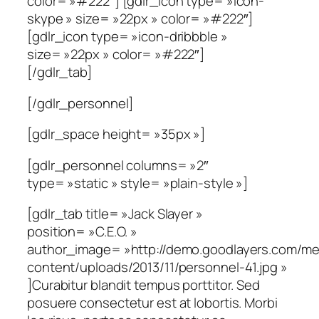
color= »#222″] [gdlr_icon type= »icon-
skype » size= »22px » color= »#222″]
[gdlr_icon type= »icon-dribbble »
size= »22px » color= »#222″]
[/gdlr_tab]
[/gdlr_personnel]
[gdlr_space height= »35px »]
[gdlr_personnel columns= »2″
type= »static » style= »plain-style »]
[gdlr_tab title= »Jack Slayer »
position= »C.E.O. »
author_image= »http://demo.goodlayers.com/me
content/uploads/2013/11/personnel-41.jpg »
]Curabitur blandit tempus porttitor. Sed
posuere consectetur est at lobortis. Morbi