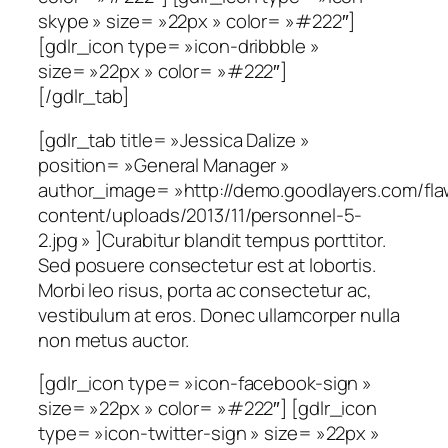
skype » size= »22px » color= »#222″]
[gdlr_icon type= »icon-dribbble »
size= »22px » color= »#222″]
[/gdlr_tab]
[gdlr_tab title= »Jessica Dalize »
position= »General Manager »
author_image= »http://demo.goodlayers.com/fl
content/uploads/2013/11/personnel-5-
2.jpg » ]Curabitur blandit tempus porttitor.
Sed posuere consectetur est at lobortis.
Morbi leo risus, porta ac consectetur ac,
vestibulum at eros. Donec ullamcorper nulla
non metus auctor.
[gdlr_icon type= »icon-facebook-sign »
size= »22px » color= »#222″] [gdlr_icon
type= »icon-twitter-sign » size= »22px »