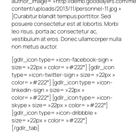
author_image= »http://demo.goodlayers.com/me
content/uploads/2013/11/personnel-11.jpg »
]Curabitur blandit tempus porttitor. Sed
posuere consectetur est at lobortis. Morbi
leo risus, porta ac consectetur ac,
vestibulum at eros. Donec ullamcorper nulla
non metus auctor.
[gdlr_icon type= »icon-facebook-sign »
size= »22px » color= »#222″] [gdlr_icon
type= »icon-twitter-sign » size= »22px »
color= »#222″] [gdlr_icon type= »icon-
linkedin-sign » size= »22px »
color= »#222″] [gdlr_icon type= »icon-
skype » size= »22px » color= »#222″]
[gdlr_icon type= »icon-dribbble »
size= »22px » color= »#222″]
[/gdlr_tab]