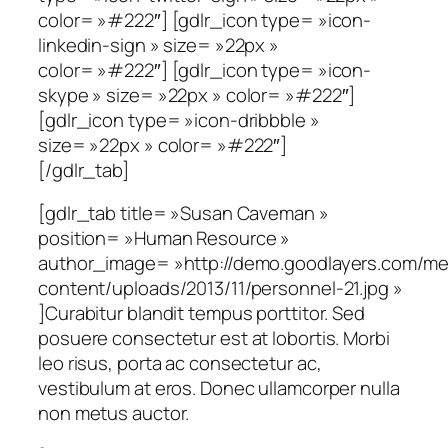
color= »#222″] [gdlr_icon type= »icon-
linkedin-sign » size= »22px »
color= »#222″] [gdlr_icon type= »icon-
skype » size= »22px » color= »#222″]
[gdlr_icon type= »icon-dribbble »
size= »22px » color= »#222″]
[/gdlr_tab]
[gdlr_tab title= »Susan Caveman »
position= »Human Resource »
author_image= »http://demo.goodlayers.com/me
content/uploads/2013/11/personnel-21.jpg »
]Curabitur blandit tempus porttitor. Sed
posuere consectetur est at lobortis. Morbi
leo risus, porta ac consectetur ac,
vestibulum at eros. Donec ullamcorper nulla
non metus auctor.