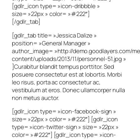
[gdlr_icon type= »icon-dribbble »
size= »22px » color= »#222″]
[/gdlr_tab]
[gdlr_tab title= »Jessica Dalize »
position= »General Manager »
author_image= »http://demo.goodlayers.com/me
content/uploads/2013/11/personnel-51.jpg »
]Curabitur blandit tempus porttitor. Sed
posuere consectetur est at lobortis. Morbi
leo risus, porta ac consectetur ac,
vestibulum at eros. Donec ullamcorper nulla
non metus auctor.
[gdlr_icon type= »icon-facebook-sign »
size= »22px » color= »#222″] [gdlr_icon
type= »icon-twitter-sign » size= »22px »
color= »#222″] [gdlr_icon type= »icon-