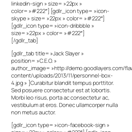
linkedin-sign » size= »22px »
color= »#222″] [gdlr_icon type= »icon-
skype » size= »22px » color= »#222″]
[gdlr_icon type= »icon-dribbble »
size= »22px » color= »#222″]
[/gdlr_tab]
[gdlr_tab title= »Jack Slayer »
position= »C.E.O. »
author_image= »http://demo.goodlayers.com/fl
content/uploads/2013/11/personnel-box-
4.jpg » ]Curabitur blandit tempus porttitor.
Sed posuere consectetur est at lobortis.
Morbi leo risus, porta ac consectetur ac,
vestibulum at eros. Donec ullamcorper nulla
non metus auctor.
[gdlr_icon type= »icon-facebook-sign »