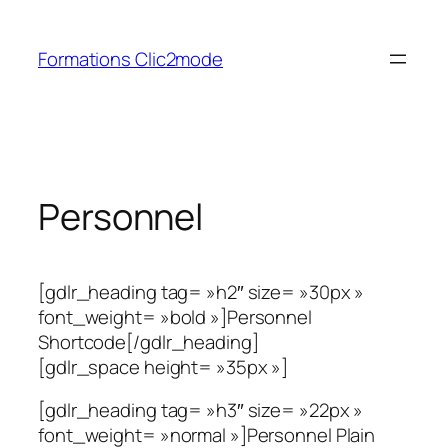
Aller
au
Formations Clic2mode
contenu
Personnel
[gdlr_heading tag= »h2″ size= »30px »
font_weight= »bold »]Personnel
Shortcode[/gdlr_heading]
[gdlr_space height= »35px »]
[gdlr_heading tag= »h3″ size= »22px »
font_weight= »normal »]Personnel Plain