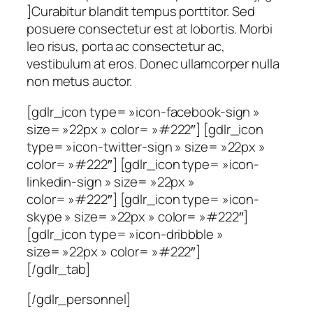
]Curabitur blandit tempus porttitor. Sed
posuere consectetur est at lobortis. Morbi
leo risus, porta ac consectetur ac,
vestibulum at eros. Donec ullamcorper nulla
non metus auctor.
[gdlr_icon type= »icon-facebook-sign »
size= »22px » color= »#222″] [gdlr_icon
type= »icon-twitter-sign » size= »22px »
color= »#222″] [gdlr_icon type= »icon-
linkedin-sign » size= »22px »
color= »#222″] [gdlr_icon type= »icon-
skype » size= »22px » color= »#222″]
[gdlr_icon type= »icon-dribbble »
size= »22px » color= »#222″]
[/gdlr_tab]
[/gdlr_personnel]