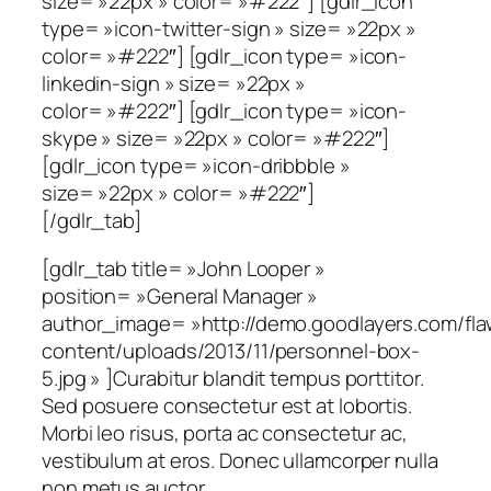
size= »22px » color= »#222″] [gdlr_icon
type= »icon-twitter-sign » size= »22px »
color= »#222″] [gdlr_icon type= »icon-
linkedin-sign » size= »22px »
color= »#222″] [gdlr_icon type= »icon-
skype » size= »22px » color= »#222″]
[gdlr_icon type= »icon-dribbble »
size= »22px » color= »#222″]
[/gdlr_tab]
[gdlr_tab title= »John Looper »
position= »General Manager »
author_image= »http://demo.goodlayers.com/fl
content/uploads/2013/11/personnel-box-
5.jpg » ]Curabitur blandit tempus porttitor.
Sed posuere consectetur est at lobortis.
Morbi leo risus, porta ac consectetur ac,
vestibulum at eros. Donec ullamcorper nulla
non metus auctor.