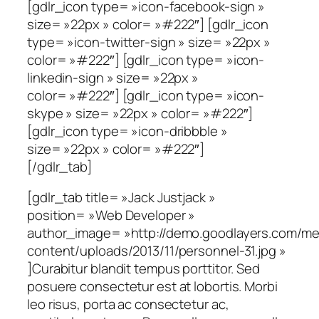
[gdlr_icon type= »icon-facebook-sign »
size= »22px » color= »#222″] [gdlr_icon
type= »icon-twitter-sign » size= »22px »
color= »#222″] [gdlr_icon type= »icon-
linkedin-sign » size= »22px »
color= »#222″] [gdlr_icon type= »icon-
skype » size= »22px » color= »#222″]
[gdlr_icon type= »icon-dribbble »
size= »22px » color= »#222″]
[/gdlr_tab]
[gdlr_tab title= »Jack Justjack »
position= »Web Developer »
author_image= »http://demo.goodlayers.com/me
content/uploads/2013/11/personnel-31.jpg »
]Curabitur blandit tempus porttitor. Sed
posuere consectetur est at lobortis. Morbi
leo risus, porta ac consectetur ac,