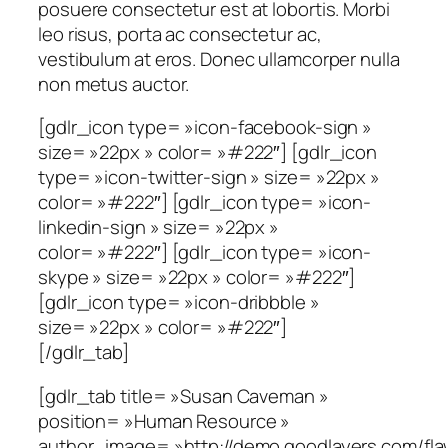
posuere consectetur est at lobortis. Morbi
leo risus, porta ac consectetur ac,
vestibulum at eros. Donec ullamcorper nulla
non metus auctor.
[gdlr_icon type= »icon-facebook-sign »
size= »22px » color= »#222″] [gdlr_icon
type= »icon-twitter-sign » size= »22px »
color= »#222″] [gdlr_icon type= »icon-
linkedin-sign » size= »22px »
color= »#222″] [gdlr_icon type= »icon-
skype » size= »22px » color= »#222″]
[gdlr_icon type= »icon-dribbble »
size= »22px » color= »#222″]
[/gdlr_tab]
[gdlr_tab title= »Susan Caveman »
position= »Human Resource »
author_image= »http://demo.goodlayers.com/fl