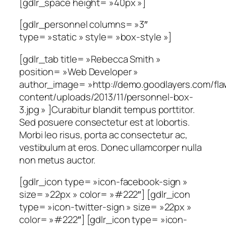
[gdlr_space height= »40px »]
[gdlr_personnel columns= »3″
type= »static » style= »box-style »]
[gdlr_tab title= »Rebecca Smith »
position= »Web Developer »
author_image= »http://demo.goodlayers.com/fl
content/uploads/2013/11/personnel-box-
3.jpg » ]Curabitur blandit tempus porttitor.
Sed posuere consectetur est at lobortis.
Morbi leo risus, porta ac consectetur ac,
vestibulum at eros. Donec ullamcorper nulla
non metus auctor.
[gdlr_icon type= »icon-facebook-sign »
size= »22px » color= »#222″] [gdlr_icon
type= »icon-twitter-sign » size= »22px »
color= »#222″] [gdlr_icon type= »icon-