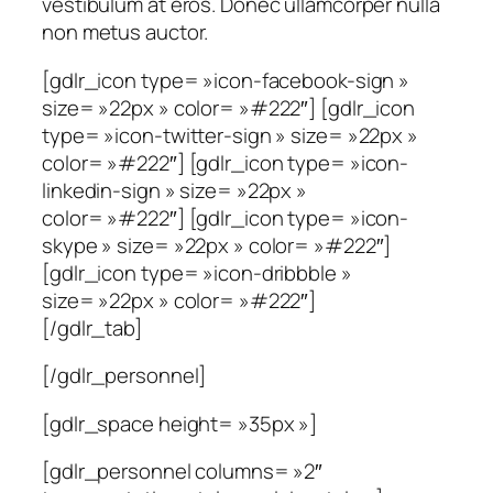
vestibulum at eros. Donec ullamcorper nulla
non metus auctor.
[gdlr_icon type= »icon-facebook-sign »
size= »22px » color= »#222″] [gdlr_icon
type= »icon-twitter-sign » size= »22px »
color= »#222″] [gdlr_icon type= »icon-
linkedin-sign » size= »22px »
color= »#222″] [gdlr_icon type= »icon-
skype » size= »22px » color= »#222″]
[gdlr_icon type= »icon-dribbble »
size= »22px » color= »#222″]
[/gdlr_tab]
[/gdlr_personnel]
[gdlr_space height= »35px »]
[gdlr_personnel columns= »2″