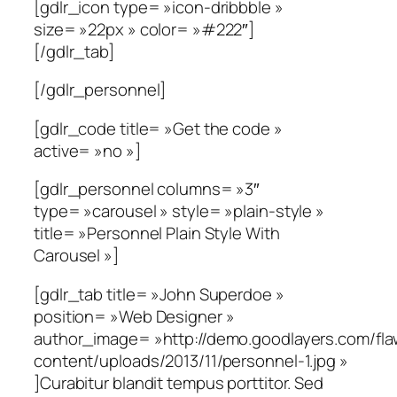
[gdlr_icon type= »icon-dribbble »
size= »22px » color= »#222″]
[/gdlr_tab]
[/gdlr_personnel]
[gdlr_code title= »Get the code »
active= »no »]
[gdlr_personnel columns= »3″
type= »carousel » style= »plain-style »
title= »Personnel Plain Style With
Carousel »]
[gdlr_tab title= »John Superdoe »
position= »Web Designer »
author_image= »http://demo.goodlayers.com/fl
content/uploads/2013/11/personnel-1.jpg »
]Curabitur blandit tempus porttitor. Sed