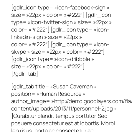
[gdlr_icon type= »icon-facebook-sign »
size= »22px » color= »#222″] [gdlr_icon
type= »icon-twitter-sign » size= »22px »
color= »#222″] [gdlr_icon type= »icon-
linkedin-sign » size= »22px »
color= »#222″] [gdlr_icon type= »icon-
skype » size= »22px » color= »#222″]
[gdlr_icon type= »icon-dribbble »
size= »22px » color= »#222″]
[/gdlr_tab]
[gdlr_tab title= »Susan Caveman »
position= »Human Resource »
author_image= »http://demo.goodlayers.com/fl
content/uploads/2013/11/personnel-2.jpg »
]Curabitur blandit tempus porttitor. Sed
posuere consectetur est at lobortis. Morbi
leo risus, porta ac consectetur ac,