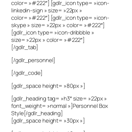
color= »#222″] [gdlr_icon type= »icon-
linkedin-sign » size= »22px »
color= »#222″] [gdlr_icon type= »icon-
skype » size= »22px » color= »#222″]
[gdlr_icon type= »icon-dribbble »
size= »22px » color= »#222″]
[/gdlr_tab]
[/gdlr_personnel]
[/gdlr_code]
[gdlr_space height= »80px »]
[gdlr_heading tag= »h3″ size= »22px »
font_weight= »normal »]Personnel Box
Style[/gdlr_heading]
[gdlr_space height= »30px »]