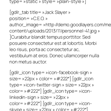
type= »static » style= »plain-style »]
[gdlr_tab title= »Jack Slayer »
position= »C.E.O. »
author_image= »http://demo.goodlayers.com/me
content/uploads/2013/11/personnel-41.jpg »
]Curabitur blandit tempus porttitor. Sed
posuere consectetur est at lobortis. Morbi
leo risus, porta ac consectetur ac,
vestibulum at eros. Donec ullamcorper nulla
non metus auctor.
[gdlr_icon type= »icon-facebook-sign »
size= »22px » color= »#222″] [gdlr_icon
type= »icon-twitter-sign » size= »22px »
color= »#222″] [gdlr_icon type= »icon-
linkedin-sign » size= »22px »
color= »#222″] [gdlr_icon type= »icon-
skype » size= »22px » color= »#222″]