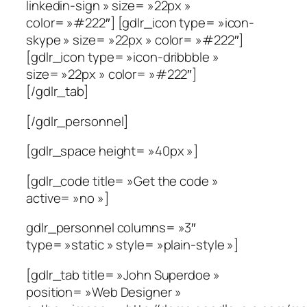
linkedin-sign » size= »22px »
color= »#222″] [gdlr_icon type= »icon-
skype » size= »22px » color= »#222″]
[gdlr_icon type= »icon-dribbble »
size= »22px » color= »#222″]
[/gdlr_tab]
[/gdlr_personnel]
[gdlr_space height= »40px »]
[gdlr_code title= »Get the code »
active= »no »]
gdlr_personnel columns= »3″
type= »static » style= »plain-style »]
[gdlr_tab title= »John Superdoe »
position= »Web Designer »