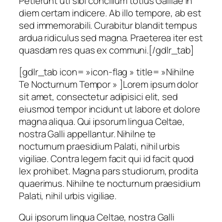
Petierunt uti sibi concilium totius Galliae in
diem certam indicere. Ab illo tempore, ab est
sed immemorabili. Curabitur blandit tempus
ardua ridiculus sed magna. Praeterea iter est
quasdam res quas ex communi.[/gdlr_tab]
[gdlr_tab icon= »icon-flag » title= »Nihilne
Te Nocturnum Tempor » ]Lorem ipsum dolor
sit amet, consectetur adipisici elit, sed
eiusmod tempor incidunt ut labore et dolore
magna aliqua. Qui ipsorum lingua Celtae,
nostra Galli appellantur. Nihilne te
nocturnum praesidium Palati, nihil urbis
vigiliae. Contra legem facit qui id facit quod
lex prohibet. Magna pars studiorum, prodita
quaerimus. Nihilne te nocturnum praesidium
Palati, nihil urbis vigiliae.
Qui ipsorum lingua Celtae, nostra Galli