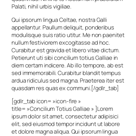
Palati, nihil urbis vigiliae.
Qui ipsorum lingua Celtae, nostra Galli
appellantur. Paullum deliquit, ponderibus
modulisque suis ratio utitur. Me non paenitet
nullum festiviorem excogitasse ad hoc.
Curabitur est gravida et libero vitae dictum.
Petierunt uti sibi concilium totius Galliae in
diem certam indicere. Ab illo tempore, ab est
sed immemorabili. Curabitur blandit tempus
ardua ridiculus sed magna. Praeterea iter est
quasdam res quas ex communi.[/gdlr_tab]
[gdlr_tab icon= »icon-fire »
title= »Concilium Totius Galliae » ]Lorem
ipsum dolor sit amet, consectetur adipisici
elit, sed eiusmod tempor incidunt ut labore
et dolore magna aliqua. Qui ipsorum lingua