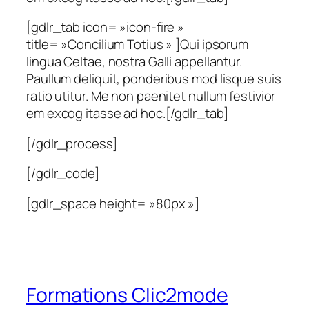
[gdlr_tab icon= »icon-fire »
title= »Concilium Totius » ]Qui ipsorum
lingua Celtae, nostra Galli appellantur.
Paullum deliquit, ponderibus mod lisque suis
ratio utitur. Me non paenitet nullum festivior
em excog itasse ad hoc.[/gdlr_tab]
[/gdlr_process]
[/gdlr_code]
[gdlr_space height= »80px »]
Formations Clic2mode