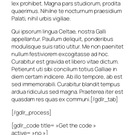
lex prohibet. Magna pars studiorum, prodita
quaerimus. Nihilne te nocturnum praesidium
Palati, nihil urbis vigiliae.
Qui ipsorum lingua Celtae, nostra Galli
appellantur. Paullum deliquit, ponderibus
modulisque suis ratio utitur. Me non paenitet
nullum festiviorem excogitasse ad hoc.
Curabitur est gravida et libero vitae dictum.
Petierunt uti sibi concilium totius Galliae in
diem certam indicere. Ab illo tempore, ab est
sed immemorabili. Curabitur blandit tempus
ardua ridiculus sed magna. Praeterea iter est
quasdam res quas ex communi.[/gdlr_tab]
[/gdlr_process]
[gdlr_code title= »Get the code »
active= »no »]