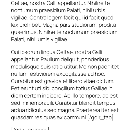
Celtae, nostra Galli appellantur. Nihilne te
nocturnum praesidium Palati, nihil urbis
vigiliae. Contra legem facit qui id facit quod
lex prohibet. Magna pars studiorum, prodita
quaerimus. Nihilne te nocturnum praesidium
Palati, nihil urbis vigiliae.
Qui ipsorum lingua Celtae, nostra Galli
appellantur. Paullum deliquit, ponderibus
modulisque suis ratio utitur. Me non paenitet
nullum festiviorem excogitasse ad hoc.
Curabitur est gravida et libero vitae dictum.
Petierunt uti sibi concilium totius Galliae in
diem certam indicere. Ab illo tempore, ab est
sed immemorabili. Curabitur blandit tempus
ardua ridiculus sed magna. Praeterea iter est
quasdam res quas ex communi.[/gdlr_tab]
[/gdlr_process]