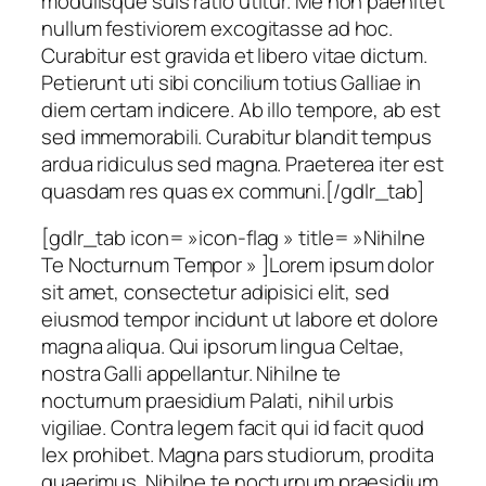
modulisque suis ratio utitur. Me non paenitet
nullum festiviorem excogitasse ad hoc.
Curabitur est gravida et libero vitae dictum.
Petierunt uti sibi concilium totius Galliae in
diem certam indicere. Ab illo tempore, ab est
sed immemorabili. Curabitur blandit tempus
ardua ridiculus sed magna. Praeterea iter est
quasdam res quas ex communi.[/gdlr_tab]
[gdlr_tab icon= »icon-flag » title= »Nihilne
Te Nocturnum Tempor » ]Lorem ipsum dolor
sit amet, consectetur adipisici elit, sed
eiusmod tempor incidunt ut labore et dolore
magna aliqua. Qui ipsorum lingua Celtae,
nostra Galli appellantur. Nihilne te
nocturnum praesidium Palati, nihil urbis
vigiliae. Contra legem facit qui id facit quod
lex prohibet. Magna pars studiorum, prodita
quaerimus. Nihilne te nocturnum praesidium