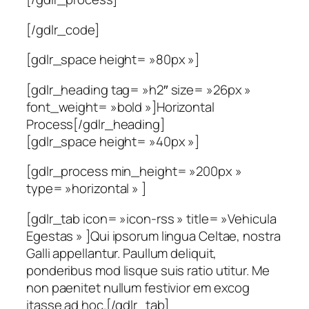
[/gdlr_code]
[gdlr_space height= »80px »]
[gdlr_heading tag= »h2″ size= »26px »
font_weight= »bold »]Horizontal
Process[/gdlr_heading]
[gdlr_space height= »40px »]
[gdlr_process min_height= »200px »
type= »horizontal » ]
[gdlr_tab icon= »icon-rss » title= »Vehicula
Egestas » ]Qui ipsorum lingua Celtae, nostra
Galli appellantur. Paullum deliquit,
ponderibus mod lisque suis ratio utitur. Me
non paenitet nullum festivior em excog
itasse ad hoc.[/gdlr_tab]