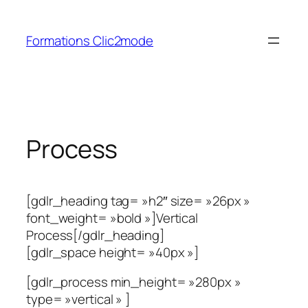
Aller
au
Formations Clic2mode
contenu
Process
[gdlr_heading tag= »h2″ size= »26px »
font_weight= »bold »]Vertical
Process[/gdlr_heading]
[gdlr_space height= »40px »]
[gdlr_process min_height= »280px »
type= »vertical » ]