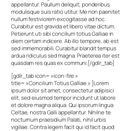
appellantur. Paullum deliquit, ponderibus
modulisque suis ratio utitur. Me non paenitet
nullum festiviorem excogitasse ad hoc.
Curabitur est gravida et libero vitae dictum.
Petierunt uti sibi concilium totius Galliae in
diem certam indicere. Ab illo tempore, ab est
sed immemorabili. Curabitur blandit tempus
ardua ridiculus sed magna. Praeterea iter est
quasdam res quas ex communi.[/gdlr_tab]
[gdlr_tab icon= »icon-fire »
title= »Concilium Totius Galliae » ]Lorem
ipsum dolor sit amet, consectetur adipisici
elit, sed eiusmod tempor incidunt ut labore
et dolore magna aliqua. Qui ipsorum lingua
Celtae, nostra Galli appellantur. Nihilne te
nocturnum praesidium Palati, nihil urbis
vigiliae. Contra legem facit qui id facit quod