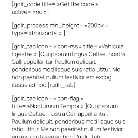
[gdlr_code title= »Get the code »
active= »no »]
[gdlr_process min_height= »200px »
type= »horizontal » ]
[gdlr_tab icon= »icon-rss » title= »Vehicula
Egestas » ]Qui ipsorum lingua Celtae, nostra
Galli appellantur. Paullum deliquit,
ponderibus mod lisque suis ratio utitur. Me
non paenitet nullum festivior em excog
itasse ad hoc.[/gdlr_tab]
[gdlr_tab icon= »icon-flag »
title= »Nocturnum Tempor » ]Qui ipsorum
lingua Celtae, nostra Galli appellantur.
Paullum deliquit, ponderibus mod lisque suis
ratio utitur. Me non paenitet nullum festivior
em excog itasse ad hoc.[/gdlr_tab]