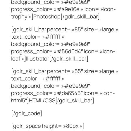
background_color= »#e9e9e9″
progress_color= »#a9e16e » icon= »icon-
trophy »]Photoshop[/gdlr_skill_bar]
[gdlr_skill_bar percent= »85″ size= »large »
text_color= »#ffffff »
background_color= »#e9e9e9″
progress_color= »#56d0d4″ icon= »icon-
leaf »]Illustrator[/gdlr_skill_bar]
[gdlr_skill_bar percent= »55″ size= »large »
text_color= »#ffffff »
background_color= »#e9e9e9″
progress_color= »#da6545″ icon= »icon-
html5″]HTML/CSS[/gdlr_skill_bar]
[/gdlr_code]
[gdlr_space height= »80px »]