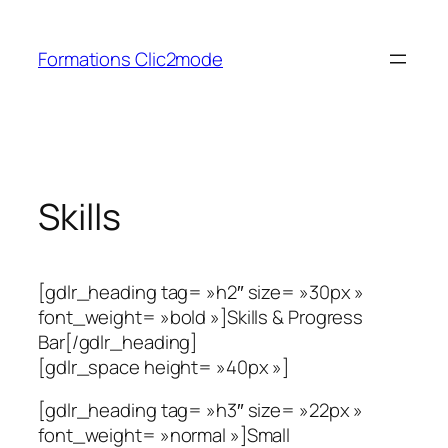
Aller
au
Formations Clic2mode
contenu
Skills
[gdlr_heading tag= »h2″ size= »30px »
font_weight= »bold »]Skills & Progress
Bar[/gdlr_heading]
[gdlr_space height= »40px »]
[gdlr_heading tag= »h3″ size= »22px »
font_weight= »normal »]Small