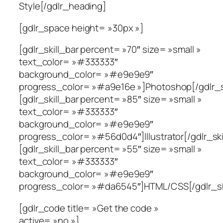
Style[/gdlr_heading]
[gdlr_space height= »30px »]
[gdlr_skill_bar percent= »70″ size= »small »
text_color= »#333333″
background_color= »#e9e9e9″
progress_color= »#a9e16e »]Photoshop[/gdlr_sk
[gdlr_skill_bar percent= »85″ size= »small »
text_color= »#333333″
background_color= »#e9e9e9″
progress_color= »#56d0d4″]Illustrator[/gdlr_ski
[gdlr_skill_bar percent= »55″ size= »small »
text_color= »#333333″
background_color= »#e9e9e9″
progress_color= »#da6545″]HTML/CSS[/gdlr_ski
[gdlr_code title= »Get the code »
active= »no »]