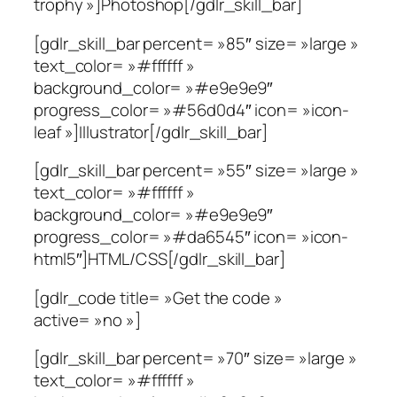
trophy »]Photoshop[/gdlr_skill_bar]
[gdlr_skill_bar percent= »85″ size= »large »
text_color= »#ffffff »
background_color= »#e9e9e9″
progress_color= »#56d0d4″ icon= »icon-
leaf »]Illustrator[/gdlr_skill_bar]
[gdlr_skill_bar percent= »55″ size= »large »
text_color= »#ffffff »
background_color= »#e9e9e9″
progress_color= »#da6545″ icon= »icon-
html5″]HTML/CSS[/gdlr_skill_bar]
[gdlr_code title= »Get the code »
active= »no »]
[gdlr_skill_bar percent= »70″ size= »large »
text_color= »#ffffff »