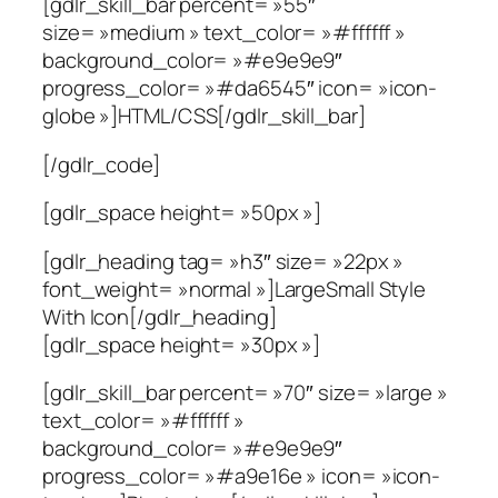
[gdlr_skill_bar percent= »55″
size= »medium » text_color= »#ffffff »
background_color= »#e9e9e9″
progress_color= »#da6545″ icon= »icon-
globe »]HTML/CSS[/gdlr_skill_bar]
[/gdlr_code]
[gdlr_space height= »50px »]
[gdlr_heading tag= »h3″ size= »22px »
font_weight= »normal »]LargeSmall Style
With Icon[/gdlr_heading]
[gdlr_space height= »30px »]
[gdlr_skill_bar percent= »70″ size= »large »
text_color= »#ffffff »
background_color= »#e9e9e9″
progress_color= »#a9e16e » icon= »icon-