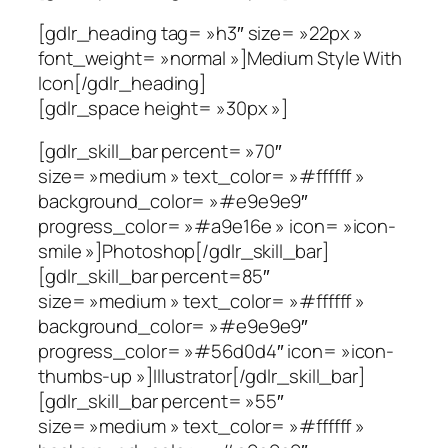
[gdlr_heading tag= »h3″ size= »22px »
font_weight= »normal »]Medium Style With
Icon[/gdlr_heading]
[gdlr_space height= »30px »]
[gdlr_skill_bar percent= »70″
size= »medium » text_color= »#ffffff »
background_color= »#e9e9e9″
progress_color= »#a9e16e » icon= »icon-
smile »]Photoshop[/gdlr_skill_bar]
[gdlr_skill_bar percent=85″
size= »medium » text_color= »#ffffff »
background_color= »#e9e9e9″
progress_color= »#56d0d4″ icon= »icon-
thumbs-up »]Illustrator[/gdlr_skill_bar]
[gdlr_skill_bar percent= »55″
size= »medium » text_color= »#ffffff »