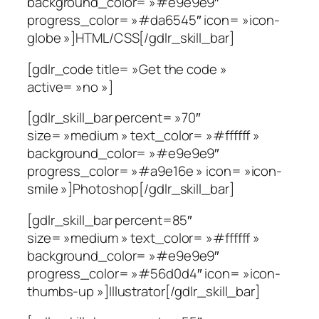
background_color= »#e9e9e9″
progress_color= »#da6545″ icon= »icon-
globe »]HTML/CSS[/gdlr_skill_bar]
[gdlr_code title= »Get the code »
active= »no »]
[gdlr_skill_bar percent= »70″
size= »medium » text_color= »#ffffff »
background_color= »#e9e9e9″
progress_color= »#a9e16e » icon= »icon-
smile »]Photoshop[/gdlr_skill_bar]
[gdlr_skill_bar percent=85″
size= »medium » text_color= »#ffffff »
background_color= »#e9e9e9″
progress_color= »#56d0d4″ icon= »icon-
thumbs-up »]Illustrator[/gdlr_skill_bar]