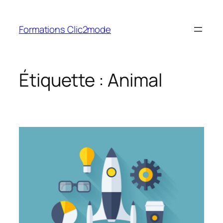
Aller
au
Formations Clic2mode
contenu
Étiquette :
Animal