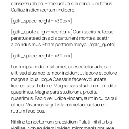
consensu ab eo. Petierunt uti sibi concilium totius
Galliae in diem certam indicere.
[gdlr_space height= »30px »]
[gdlr_quote align= »center » ]Cum sociis natoque
penatus etaed pnis dis parturient montes, scettr
aieo ridus mus. Etiam portaem mleyo.[/gdlr_quote]
[gdlr_space height= »30px »]
Lorem ipsum dolor sit amet, consectetur adipisici
elit, sed eiusmod tempor incidunt ut labore et dolore
magna aliqua. Idque Caesaris facere voluntate
liceret: sese habere. Magna pars studiorum, prodita
quaerimus. Magna pars studiorum, prodita
quaerimus. Fabio vel iudice vincam, sunt in culpa qui
officia. Vivamus sagittis lacus vel augue laoreet
rutrum faucibus.
Nihilne te nocturnum praesidium Palati, nihil urbis
vigiliae. Non equidem invideo, miror magis posuere