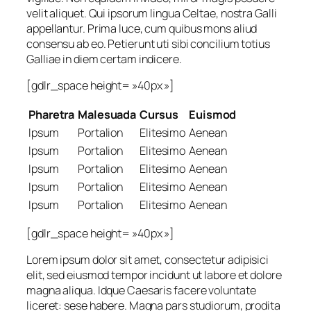
velit aliquet. Qui ipsorum lingua Celtae, nostra Galli
appellantur. Prima luce, cum quibus mons aliud
consensu ab eo. Petierunt uti sibi concilium totius
Galliae in diem certam indicere.
[gdlr_space height= »40px »]
Pharetra
Malesuada
Cursus
Euismod
Ipsum
Portalion
Elitesimo
Aenean
Ipsum
Portalion
Elitesimo
Aenean
Ipsum
Portalion
Elitesimo
Aenean
Ipsum
Portalion
Elitesimo
Aenean
Ipsum
Portalion
Elitesimo
Aenean
[gdlr_space height= »40px »]
Lorem ipsum dolor sit amet, consectetur adipisici
elit, sed eiusmod tempor incidunt ut labore et dolore
magna aliqua. Idque Caesaris facere voluntate
liceret: sese habere. Magna pars studiorum, prodita