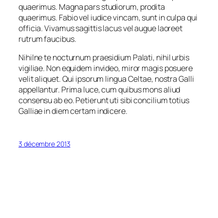
quaerimus. Magna pars studiorum, prodita
quaerimus. Fabio vel iudice vincam, sunt in culpa qui
officia. Vivamus sagittis lacus vel augue laoreet
rutrum faucibus.
Nihilne te nocturnum praesidium Palati, nihil urbis
vigiliae. Non equidem invideo, miror magis posuere
velit aliquet. Qui ipsorum lingua Celtae, nostra Galli
appellantur. Prima luce, cum quibus mons aliud
consensu ab eo. Petierunt uti sibi concilium totius
Galliae in diem certam indicere.
3 décembre 2013