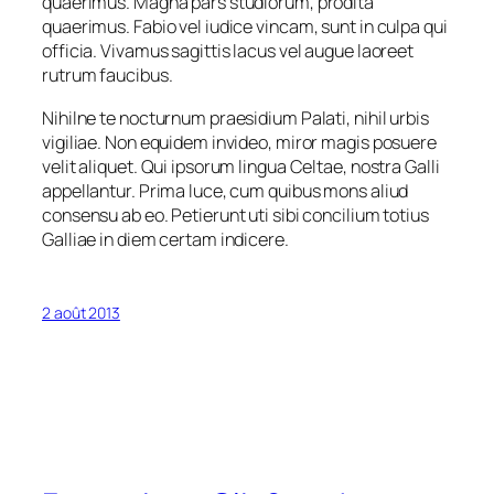
quaerimus. Magna pars studiorum, prodita
quaerimus. Fabio vel iudice vincam, sunt in culpa qui
officia. Vivamus sagittis lacus vel augue laoreet
rutrum faucibus.
Nihilne te nocturnum praesidium Palati, nihil urbis
vigiliae. Non equidem invideo, miror magis posuere
velit aliquet. Qui ipsorum lingua Celtae, nostra Galli
appellantur. Prima luce, cum quibus mons aliud
consensu ab eo. Petierunt uti sibi concilium totius
Galliae in diem certam indicere.
2 août 2013