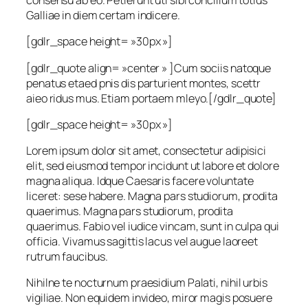
consensu ab eo. Petierunt uti sibi concilium totius
Galliae in diem certam indicere.
[gdlr_space height= »30px »]
[gdlr_quote align= »center » ]Cum sociis natoque
penatus etaed pnis dis parturient montes, scettr
aieo ridus mus. Etiam portaem mleyo.[/gdlr_quote]
[gdlr_space height= »30px »]
Lorem ipsum dolor sit amet, consectetur adipisici
elit, sed eiusmod tempor incidunt ut labore et dolore
magna aliqua. Idque Caesaris facere voluntate
liceret: sese habere. Magna pars studiorum, prodita
quaerimus. Magna pars studiorum, prodita
quaerimus. Fabio vel iudice vincam, sunt in culpa qui
officia. Vivamus sagittis lacus vel augue laoreet
rutrum faucibus.
Nihilne te nocturnum praesidium Palati, nihil urbis
vigiliae. Non equidem invideo, miror magis posuere