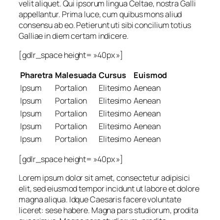
velit aliquet. Qui ipsorum lingua Celtae, nostra Galli
appellantur. Prima luce, cum quibus mons aliud
consensu ab eo. Petierunt uti sibi concilium totius
Galliae in diem certam indicere.
[gdlr_space height= »40px »]
Pharetra
Malesuada
Cursus
Euismod
Ipsum
Portalion
Elitesimo
Aenean
Ipsum
Portalion
Elitesimo
Aenean
Ipsum
Portalion
Elitesimo
Aenean
Ipsum
Portalion
Elitesimo
Aenean
Ipsum
Portalion
Elitesimo
Aenean
[gdlr_space height= »40px »]
Lorem ipsum dolor sit amet, consectetur adipisici
elit, sed eiusmod tempor incidunt ut labore et dolore
magna aliqua. Idque Caesaris facere voluntate
liceret: sese habere. Magna pars studiorum, prodita