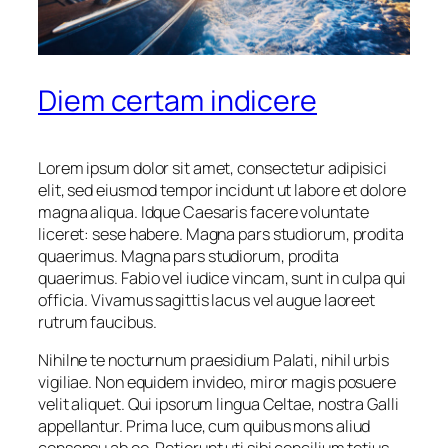
Diem certam indicere
Lorem ipsum dolor sit amet, consectetur adipisici
elit, sed eiusmod tempor incidunt ut labore et dolore
magna aliqua. Idque Caesaris facere voluntate
liceret: sese habere. Magna pars studiorum, prodita
quaerimus. Magna pars studiorum, prodita
quaerimus. Fabio vel iudice vincam, sunt in culpa qui
officia. Vivamus sagittis lacus vel augue laoreet
rutrum faucibus.
Nihilne te nocturnum praesidium Palati, nihil urbis
vigiliae. Non equidem invideo, miror magis posuere
velit aliquet. Qui ipsorum lingua Celtae, nostra Galli
appellantur. Prima luce, cum quibus mons aliud