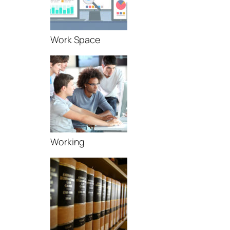
Work Space
Working