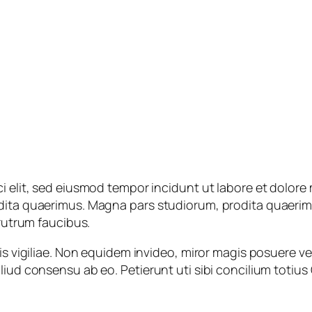
i elit, sed eiusmod tempor incidunt ut labore et dolore
dita quaerimus. Magna pars studiorum, prodita quaerimus
 rutrum faucibus.
is vigiliae. Non equidem invideo, miror magis posuere vel
iud consensu ab eo. Petierunt uti sibi concilium totius 