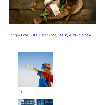
Écrit par
Daté TETEGAN
dans
Blog
, 
Life Style
, 
News Article
Kid