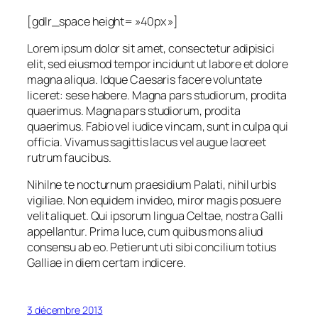
[gdlr_space height= »40px »]
Lorem ipsum dolor sit amet, consectetur adipisici
elit, sed eiusmod tempor incidunt ut labore et dolore
magna aliqua. Idque Caesaris facere voluntate
liceret: sese habere. Magna pars studiorum, prodita
quaerimus. Magna pars studiorum, prodita
quaerimus. Fabio vel iudice vincam, sunt in culpa qui
officia. Vivamus sagittis lacus vel augue laoreet
rutrum faucibus.
Nihilne te nocturnum praesidium Palati, nihil urbis
vigiliae. Non equidem invideo, miror magis posuere
velit aliquet. Qui ipsorum lingua Celtae, nostra Galli
appellantur. Prima luce, cum quibus mons aliud
consensu ab eo. Petierunt uti sibi concilium totius
Galliae in diem certam indicere.
3 décembre 2013