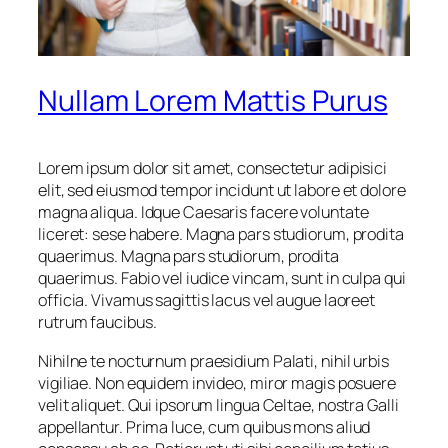
Nullam Lorem Mattis Purus
Lorem ipsum dolor sit amet, consectetur adipisici
elit, sed eiusmod tempor incidunt ut labore et dolore
magna aliqua. Idque Caesaris facere voluntate
liceret: sese habere. Magna pars studiorum, prodita
quaerimus. Magna pars studiorum, prodita
quaerimus. Fabio vel iudice vincam, sunt in culpa qui
officia. Vivamus sagittis lacus vel augue laoreet
rutrum faucibus.
Nihilne te nocturnum praesidium Palati, nihil urbis
vigiliae. Non equidem invideo, miror magis posuere
velit aliquet. Qui ipsorum lingua Celtae, nostra Galli
appellantur. Prima luce, cum quibus mons aliud