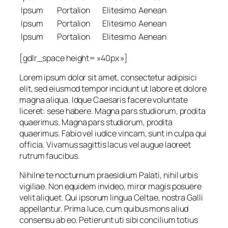
Ipsum
Portalion
Elitesimo
Aenean
Ipsum
Portalion
Elitesimo
Aenean
Ipsum
Portalion
Elitesimo
Aenean
[gdlr_space height= »40px »]
Lorem ipsum dolor sit amet, consectetur adipisici
elit, sed eiusmod tempor incidunt ut labore et dolore
magna aliqua. Idque Caesaris facere voluntate
liceret: sese habere. Magna pars studiorum, prodita
quaerimus. Magna pars studiorum, prodita
quaerimus. Fabio vel iudice vincam, sunt in culpa qui
officia. Vivamus sagittis lacus vel augue laoreet
rutrum faucibus.
Nihilne te nocturnum praesidium Palati, nihil urbis
vigiliae. Non equidem invideo, miror magis posuere
velit aliquet. Qui ipsorum lingua Celtae, nostra Galli
appellantur. Prima luce, cum quibus mons aliud
consensu ab eo. Petierunt uti sibi concilium totius