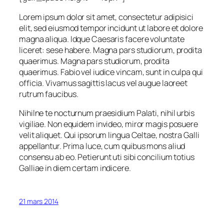
Lorem ipsum dolor sit amet, consectetur adipisici
elit, sed eiusmod tempor incidunt ut labore et dolore
magna aliqua. Idque Caesaris facere voluntate
liceret: sese habere. Magna pars studiorum, prodita
quaerimus. Magna pars studiorum, prodita
quaerimus. Fabio vel iudice vincam, sunt in culpa qui
officia. Vivamus sagittis lacus vel augue laoreet
rutrum faucibus.
Nihilne te nocturnum praesidium Palati, nihil urbis
vigiliae. Non equidem invideo, miror magis posuere
velit aliquet. Qui ipsorum lingua Celtae, nostra Galli
appellantur. Prima luce, cum quibus mons aliud
consensu ab eo. Petierunt uti sibi concilium totius
Galliae in diem certam indicere.
21 mars 2014