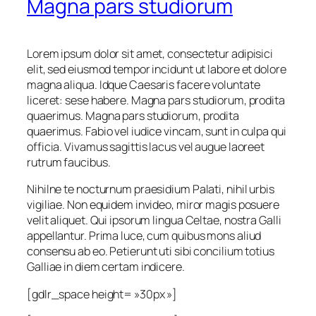
Magna pars studiorum
Lorem ipsum dolor sit amet, consectetur adipisici
elit, sed eiusmod tempor incidunt ut labore et dolore
magna aliqua. Idque Caesaris facere voluntate
liceret: sese habere. Magna pars studiorum, prodita
quaerimus. Magna pars studiorum, prodita
quaerimus. Fabio vel iudice vincam, sunt in culpa qui
officia. Vivamus sagittis lacus vel augue laoreet
rutrum faucibus.
Nihilne te nocturnum praesidium Palati, nihil urbis
vigiliae. Non equidem invideo, miror magis posuere
velit aliquet. Qui ipsorum lingua Celtae, nostra Galli
appellantur. Prima luce, cum quibus mons aliud
consensu ab eo. Petierunt uti sibi concilium totius
Galliae in diem certam indicere.
[gdlr_space height= »30px »]