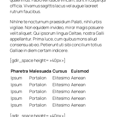
quaerimus. Fabio vel iudice vincam, sunt in culpa qui
officia. Vivamus sagittis lacus vel augue laoreet
rutrum faucibus.
Nihilne te nocturnum praesidium Palati, nihil urbis
vigiliae. Non equidem invideo, miror magis posuere
velit aliquet. Qui ipsorum lingua Celtae, nostra Galli
appellantur. Prima luce, cum quibus mons aliud
consensu ab eo. Petierunt uti sibi concilium totius
Galliae in diem certam indicere.
[gdlr_space height= »40px »]
Pharetra
Malesuada
Cursus
Euismod
Ipsum
Portalion
Elitesimo
Aenean
Ipsum
Portalion
Elitesimo
Aenean
Ipsum
Portalion
Elitesimo
Aenean
Ipsum
Portalion
Elitesimo
Aenean
Ipsum
Portalion
Elitesimo
Aenean
[gdlr_space height= »40px »]