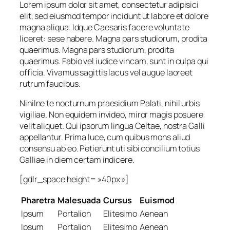
Lorem ipsum dolor sit amet, consectetur adipisici
elit, sed eiusmod tempor incidunt ut labore et dolore
magna aliqua. Idque Caesaris facere voluntate
liceret: sese habere. Magna pars studiorum, prodita
quaerimus. Magna pars studiorum, prodita
quaerimus. Fabio vel iudice vincam, sunt in culpa qui
officia. Vivamus sagittis lacus vel augue laoreet
rutrum faucibus.
Nihilne te nocturnum praesidium Palati, nihil urbis
vigiliae. Non equidem invideo, miror magis posuere
velit aliquet. Qui ipsorum lingua Celtae, nostra Galli
appellantur. Prima luce, cum quibus mons aliud
consensu ab eo. Petierunt uti sibi concilium totius
Galliae in diem certam indicere.
[gdlr_space height= »40px »]
Pharetra
Malesuada
Cursus
Euismod
Ipsum
Portalion
Elitesimo
Aenean
Ipsum
Portalion
Elitesimo
Aenean