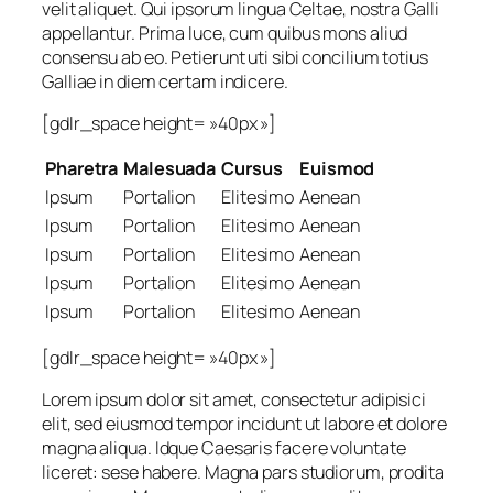
velit aliquet. Qui ipsorum lingua Celtae, nostra Galli
appellantur. Prima luce, cum quibus mons aliud
consensu ab eo. Petierunt uti sibi concilium totius
Galliae in diem certam indicere.
[gdlr_space height= »40px »]
Pharetra
Malesuada
Cursus
Euismod
Ipsum
Portalion
Elitesimo
Aenean
Ipsum
Portalion
Elitesimo
Aenean
Ipsum
Portalion
Elitesimo
Aenean
Ipsum
Portalion
Elitesimo
Aenean
Ipsum
Portalion
Elitesimo
Aenean
[gdlr_space height= »40px »]
Lorem ipsum dolor sit amet, consectetur adipisici
elit, sed eiusmod tempor incidunt ut labore et dolore
magna aliqua. Idque Caesaris facere voluntate
liceret: sese habere. Magna pars studiorum, prodita