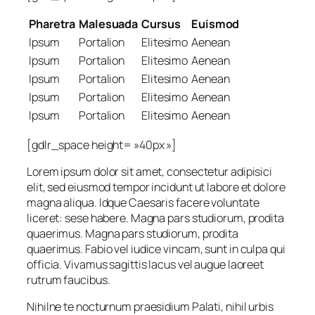
Pharetra
Malesuada
Cursus
Euismod
Ipsum
Portalion
Elitesimo
Aenean
Ipsum
Portalion
Elitesimo
Aenean
Ipsum
Portalion
Elitesimo
Aenean
Ipsum
Portalion
Elitesimo
Aenean
Ipsum
Portalion
Elitesimo
Aenean
[gdlr_space height= »40px »]
Lorem ipsum dolor sit amet, consectetur adipisici
elit, sed eiusmod tempor incidunt ut labore et dolore
magna aliqua. Idque Caesaris facere voluntate
liceret: sese habere. Magna pars studiorum, prodita
quaerimus. Magna pars studiorum, prodita
quaerimus. Fabio vel iudice vincam, sunt in culpa qui
officia. Vivamus sagittis lacus vel augue laoreet
rutrum faucibus.
Nihilne te nocturnum praesidium Palati, nihil urbis