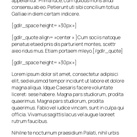
appellantur. Prima luce, cum quibus mons aliud
consensu ab eo. Petierunt uti sibi concilium totius
Galliae in diem certam indicere.
[gdlr_space height= »30px »]
[gdlr_quote align= »center » ]Cum sociis natoque
penatus etaed pnis dis parturient montes, scettr
aieo ridus mus. Etiam portaem mleyo.[/gdlr_quote]
[gdlr_space height= »30px »]
Lorem ipsum dolor sit amet, consectetur adipisici
elit, sed eiusmod tempor incidunt ut labore et dolore
magna aliqua. Idque Caesaris facere voluntate
liceret: sese habere. Magna pars studiorum, prodita
quaerimus. Magna pars studiorum, prodita
quaerimus. Fabio vel iudice vincam, sunt in culpa qui
officia. Vivamus sagittis lacus vel augue laoreet
rutrum faucibus.
Nihilne te nocturnum praesidium Palati, nihil urbis