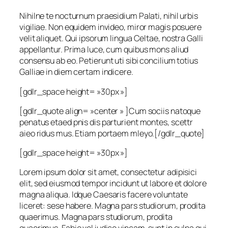
Nihilne te nocturnum praesidium Palati, nihil urbis
vigiliae. Non equidem invideo, miror magis posuere
velit aliquet. Qui ipsorum lingua Celtae, nostra Galli
appellantur. Prima luce, cum quibus mons aliud
consensu ab eo. Petierunt uti sibi concilium totius
Galliae in diem certam indicere.
[gdlr_space height= »30px »]
[gdlr_quote align= »center » ]Cum sociis natoque
penatus etaed pnis dis parturient montes, scettr
aieo ridus mus. Etiam portaem mleyo.[/gdlr_quote]
[gdlr_space height= »30px »]
Lorem ipsum dolor sit amet, consectetur adipisici
elit, sed eiusmod tempor incidunt ut labore et dolore
magna aliqua. Idque Caesaris facere voluntate
liceret: sese habere. Magna pars studiorum, prodita
quaerimus. Magna pars studiorum, prodita