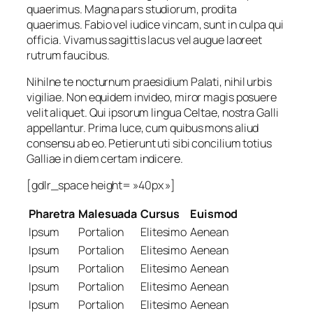
quaerimus. Magna pars studiorum, prodita
quaerimus. Fabio vel iudice vincam, sunt in culpa qui
officia. Vivamus sagittis lacus vel augue laoreet
rutrum faucibus.
Nihilne te nocturnum praesidium Palati, nihil urbis
vigiliae. Non equidem invideo, miror magis posuere
velit aliquet. Qui ipsorum lingua Celtae, nostra Galli
appellantur. Prima luce, cum quibus mons aliud
consensu ab eo. Petierunt uti sibi concilium totius
Galliae in diem certam indicere.
[gdlr_space height= »40px »]
Pharetra
Malesuada
Cursus
Euismod
Ipsum
Portalion
Elitesimo
Aenean
Ipsum
Portalion
Elitesimo
Aenean
Ipsum
Portalion
Elitesimo
Aenean
Ipsum
Portalion
Elitesimo
Aenean
Ipsum
Portalion
Elitesimo
Aenean