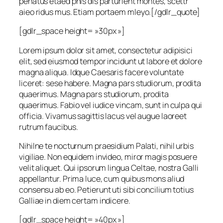
penatus etaed pnis dis parturient montes, scettr
aieo ridus mus. Etiam portaem mleyo.[/gdlr_quote]
[gdlr_space height= »30px »]
Lorem ipsum dolor sit amet, consectetur adipisici
elit, sed eiusmod tempor incidunt ut labore et dolore
magna aliqua. Idque Caesaris facere voluntate
liceret: sese habere. Magna pars studiorum, prodita
quaerimus. Magna pars studiorum, prodita
quaerimus. Fabio vel iudice vincam, sunt in culpa qui
officia. Vivamus sagittis lacus vel augue laoreet
rutrum faucibus.
Nihilne te nocturnum praesidium Palati, nihil urbis
vigiliae. Non equidem invideo, miror magis posuere
velit aliquet. Qui ipsorum lingua Celtae, nostra Galli
appellantur. Prima luce, cum quibus mons aliud
consensu ab eo. Petierunt uti sibi concilium totius
Galliae in diem certam indicere.
[gdlr_space height= »40px »]