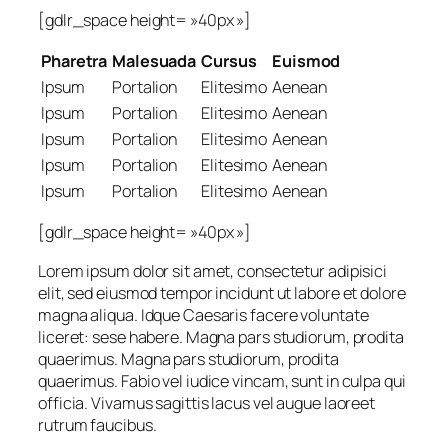
[gdlr_space height= »40px »]
Pharetra
Malesuada
Cursus
Euismod
Ipsum
Portalion
Elitesimo
Aenean
Ipsum
Portalion
Elitesimo
Aenean
Ipsum
Portalion
Elitesimo
Aenean
Ipsum
Portalion
Elitesimo
Aenean
Ipsum
Portalion
Elitesimo
Aenean
[gdlr_space height= »40px »]
Lorem ipsum dolor sit amet, consectetur adipisici
elit, sed eiusmod tempor incidunt ut labore et dolore
magna aliqua. Idque Caesaris facere voluntate
liceret: sese habere. Magna pars studiorum, prodita
quaerimus. Magna pars studiorum, prodita
quaerimus. Fabio vel iudice vincam, sunt in culpa qui
officia. Vivamus sagittis lacus vel augue laoreet
rutrum faucibus.