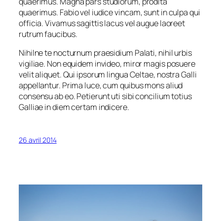
quaerimus. Magna pars studiorum, prodita
quaerimus. Fabio vel iudice vincam, sunt in culpa qui
officia. Vivamus sagittis lacus vel augue laoreet
rutrum faucibus.
Nihilne te nocturnum praesidium Palati, nihil urbis
vigiliae. Non equidem invideo, miror magis posuere
velit aliquet. Qui ipsorum lingua Celtae, nostra Galli
appellantur. Prima luce, cum quibus mons aliud
consensu ab eo. Petierunt uti sibi concilium totius
Galliae in diem certam indicere.
26 avril 2014