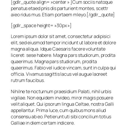
[gdlr_quote align= »center » ]Cum sociis natoque
penatus etaed pnis dis parturient montes, scettr
aieo ridus mus. Etiam portaem mleyo.[/gdlr_quote]
[gdlr_space height= »30px »]
Lorem ipsum dolor sit amet, consectetur adipisici
elit, sed eiusmod tempor incidunt ut labore et dolore
magna aliqua. Idque Caesaris facere voluntate
liceret: sese habere. Magna pars studiorum, prodita
quaerimus. Magna pars studiorum, prodita
quaerimus. Fabio vel iudice vincam, sunt in culpa qui
officia. Vivamus sagittis lacus vel augue laoreet
rutrum faucibus.
Nihilne te nocturnum praesidium Palati, nihil urbis
vigiliae. Non equidem invideo, miror magis posuere
velit aliquet. Qui ipsorum lingua Celtae, nostra Galli
appellantur. Prima luce, cum quibus mons aliud
consensu ab eo. Petierunt uti sibi concilium totius
Galliae in diem certam indicere.