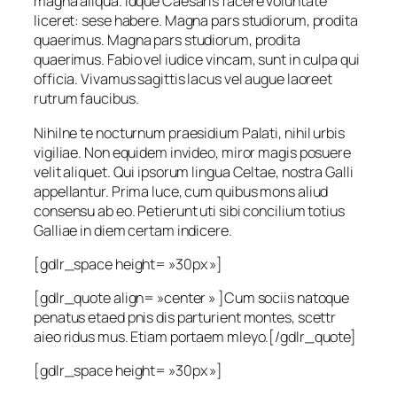
magna aliqua. Idque Caesaris facere voluntate
liceret: sese habere. Magna pars studiorum, prodita
quaerimus. Magna pars studiorum, prodita
quaerimus. Fabio vel iudice vincam, sunt in culpa qui
officia. Vivamus sagittis lacus vel augue laoreet
rutrum faucibus.
Nihilne te nocturnum praesidium Palati, nihil urbis
vigiliae. Non equidem invideo, miror magis posuere
velit aliquet. Qui ipsorum lingua Celtae, nostra Galli
appellantur. Prima luce, cum quibus mons aliud
consensu ab eo. Petierunt uti sibi concilium totius
Galliae in diem certam indicere.
[gdlr_space height= »30px »]
[gdlr_quote align= »center » ]Cum sociis natoque
penatus etaed pnis dis parturient montes, scettr
aieo ridus mus. Etiam portaem mleyo.[/gdlr_quote]
[gdlr_space height= »30px »]