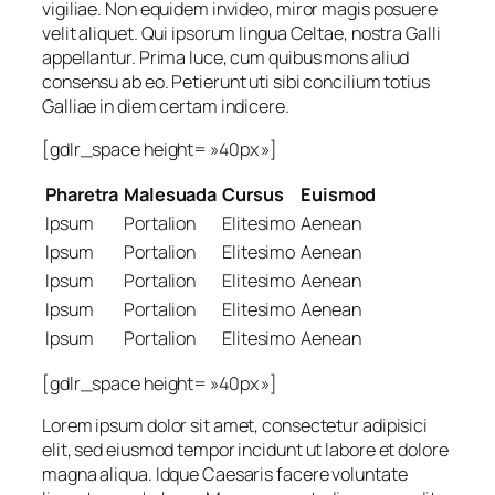
vigiliae. Non equidem invideo, miror magis posuere
velit aliquet. Qui ipsorum lingua Celtae, nostra Galli
appellantur. Prima luce, cum quibus mons aliud
consensu ab eo. Petierunt uti sibi concilium totius
Galliae in diem certam indicere.
[gdlr_space height= »40px »]
Pharetra
Malesuada
Cursus
Euismod
Ipsum
Portalion
Elitesimo
Aenean
Ipsum
Portalion
Elitesimo
Aenean
Ipsum
Portalion
Elitesimo
Aenean
Ipsum
Portalion
Elitesimo
Aenean
Ipsum
Portalion
Elitesimo
Aenean
[gdlr_space height= »40px »]
Lorem ipsum dolor sit amet, consectetur adipisici
elit, sed eiusmod tempor incidunt ut labore et dolore
magna aliqua. Idque Caesaris facere voluntate