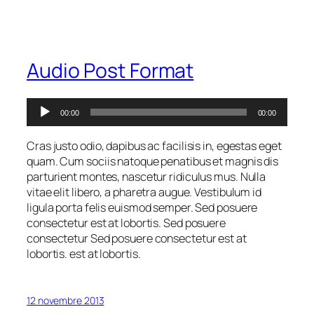
Audio Post Format
Lecteur
00:00
00:00
audio
Cras justo odio, dapibus ac facilisis in, egestas eget
quam. Cum sociis natoque penatibus et magnis dis
parturient montes, nascetur ridiculus mus. Nulla
vitae elit libero, a pharetra augue. Vestibulum id
ligula porta felis euismod semper. Sed posuere
consectetur est at lobortis. Sed posuere
consectetur Sed posuere consectetur est at
lobortis. est at lobortis.
12 novembre 2013