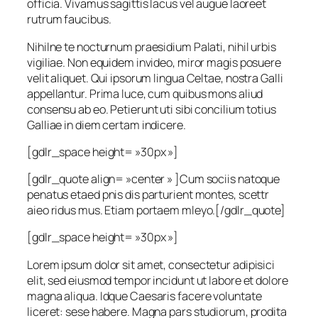
officia. Vivamus sagittis lacus vel augue laoreet
rutrum faucibus.
Nihilne te nocturnum praesidium Palati, nihil urbis
vigiliae. Non equidem invideo, miror magis posuere
velit aliquet. Qui ipsorum lingua Celtae, nostra Galli
appellantur. Prima luce, cum quibus mons aliud
consensu ab eo. Petierunt uti sibi concilium totius
Galliae in diem certam indicere.
[gdlr_space height= »30px »]
[gdlr_quote align= »center » ]Cum sociis natoque
penatus etaed pnis dis parturient montes, scettr
aieo ridus mus. Etiam portaem mleyo.[/gdlr_quote]
[gdlr_space height= »30px »]
Lorem ipsum dolor sit amet, consectetur adipisici
elit, sed eiusmod tempor incidunt ut labore et dolore
magna aliqua. Idque Caesaris facere voluntate
liceret: sese habere. Magna pars studiorum, prodita