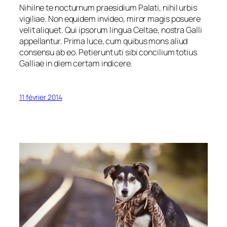
Nihilne te nocturnum praesidium Palati, nihil urbis
vigiliae. Non equidem invideo, miror magis posuere
velit aliquet. Qui ipsorum lingua Celtae, nostra Galli
appellantur. Prima luce, cum quibus mons aliud
consensu ab eo. Petierunt uti sibi concilium totius
Galliae in diem certam indicere.
11 février 2014