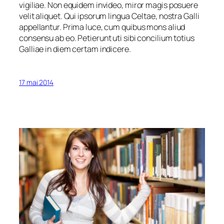
vigiliae. Non equidem invideo, miror magis posuere
velit aliquet. Qui ipsorum lingua Celtae, nostra Galli
appellantur. Prima luce, cum quibus mons aliud
consensu ab eo. Petierunt uti sibi concilium totius
Galliae in diem certam indicere.
17 mai 2014