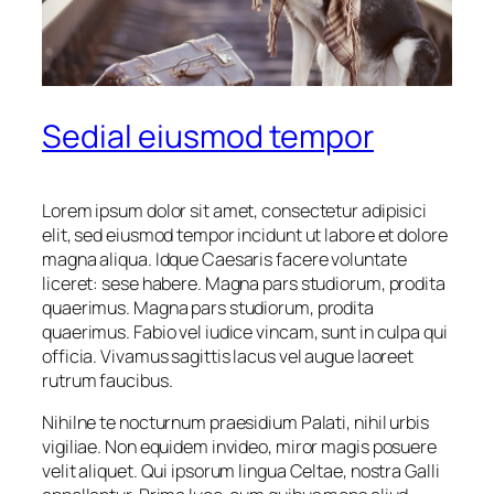
Sedial eiusmod tempor
Lorem ipsum dolor sit amet, consectetur adipisici
elit, sed eiusmod tempor incidunt ut labore et dolore
magna aliqua. Idque Caesaris facere voluntate
liceret: sese habere. Magna pars studiorum, prodita
quaerimus. Magna pars studiorum, prodita
quaerimus. Fabio vel iudice vincam, sunt in culpa qui
officia. Vivamus sagittis lacus vel augue laoreet
rutrum faucibus.
Nihilne te nocturnum praesidium Palati, nihil urbis
vigiliae. Non equidem invideo, miror magis posuere
velit aliquet. Qui ipsorum lingua Celtae, nostra Galli