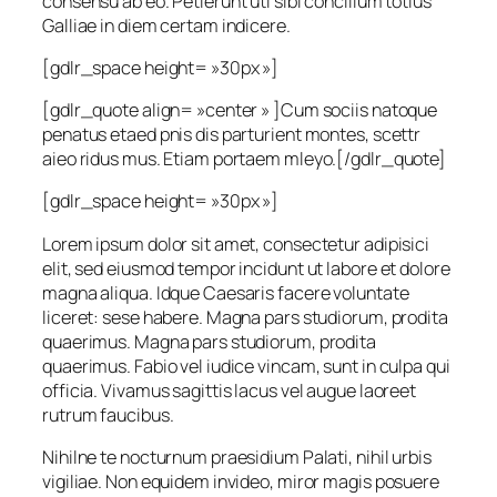
consensu ab eo. Petierunt uti sibi concilium totius
Galliae in diem certam indicere.
[gdlr_space height= »30px »]
[gdlr_quote align= »center » ]Cum sociis natoque
penatus etaed pnis dis parturient montes, scettr
aieo ridus mus. Etiam portaem mleyo.[/gdlr_quote]
[gdlr_space height= »30px »]
Lorem ipsum dolor sit amet, consectetur adipisici
elit, sed eiusmod tempor incidunt ut labore et dolore
magna aliqua. Idque Caesaris facere voluntate
liceret: sese habere. Magna pars studiorum, prodita
quaerimus. Magna pars studiorum, prodita
quaerimus. Fabio vel iudice vincam, sunt in culpa qui
officia. Vivamus sagittis lacus vel augue laoreet
rutrum faucibus.
Nihilne te nocturnum praesidium Palati, nihil urbis
vigiliae. Non equidem invideo, miror magis posuere