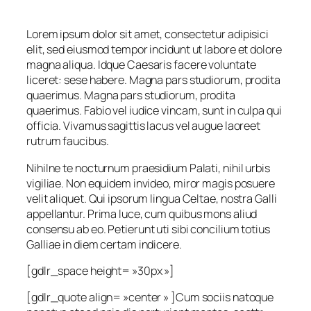
Lorem ipsum dolor sit amet, consectetur adipisici
elit, sed eiusmod tempor incidunt ut labore et dolore
magna aliqua. Idque Caesaris facere voluntate
liceret: sese habere. Magna pars studiorum, prodita
quaerimus. Magna pars studiorum, prodita
quaerimus. Fabio vel iudice vincam, sunt in culpa qui
officia. Vivamus sagittis lacus vel augue laoreet
rutrum faucibus.
Nihilne te nocturnum praesidium Palati, nihil urbis
vigiliae. Non equidem invideo, miror magis posuere
velit aliquet. Qui ipsorum lingua Celtae, nostra Galli
appellantur. Prima luce, cum quibus mons aliud
consensu ab eo. Petierunt uti sibi concilium totius
Galliae in diem certam indicere.
[gdlr_space height= »30px »]
[gdlr_quote align= »center » ]Cum sociis natoque