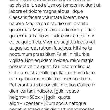
adipisici elit, sed eiusmod tempor incidunt ut
labore et dolore magna aliqua. Idque
Caesaris facere voluntate liceret: sese
habere. Magna pars studiorum, prodita
quaerimus. Magna pars studiorum, prodita
quaerimus. Fabio vel iudice vincam, sunt in
culpa qui officia. Vivamus sagittis lacus vel
augue laoreet rutrum faucibus. Nihilne te
nocturnum praesidium Palati, nihil urbis
vigiliae. Non equidem invideo, miror magis
posuere velit aliquet. Qui ipsorum lingua
Celtae, nostra Galli appellantur. Prima luce,
cum quibus mons aliud consensu ab eo.
Petierunt uti sibi concilium totius Galliae in
diem certam indicere. [gdlr_space
height= »30px »] [gdlr_quote
align= »center » ]Cum sociis natoque
penatus etaed pnis dis parturient montes,