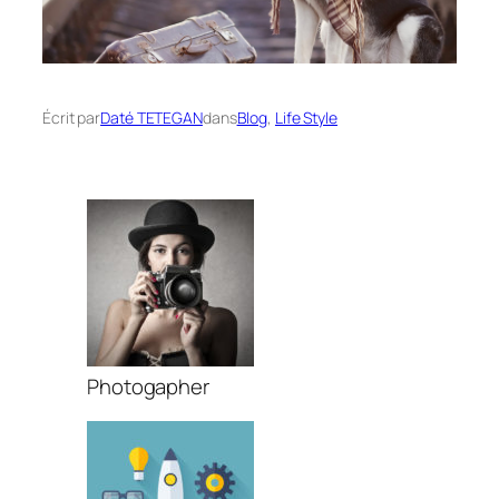
Écrit par
Daté TETEGAN
dans
Blog
, 
Life Style
Photogapher