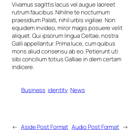
Vivamus sagittis lacus vel augue laoreet
rutrum faucibus. Nihilne te nocturnum
praesidium Palati, nihil urbis vigiliae. Non
equidem invideo, miror magis posuere velit
aliquet. Qui ipsorum lingua Celtae, nostra
Galli appellantur. Prima luce, cum quibus
mons aliud consensu ab eo. Petierunt uti
sibi concilium totius Galliae in diem certam
indicere.
Business
identity
News
←
Aside Post Format
Audio Post Format
→