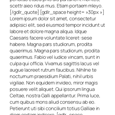
scettr aieo ridus mus. Etiam portaem mleyo.
[/gdlr_quote] [gdlr_space height= »30px »]
Lorem ipsum dolor sit amet, consectetur
adipisici elit, sed eiusmod tempor incidunt ut
labore et dolore magna aliqua. Idque
Caesaris facere voluntate liceret: sese
habere. Magna pars studiorum, prodita
quaerimus. Magna pars studiorum, prodita
quaerimus. Fabio vel iudice vincam, sunt in
culpa qui officia. Vivamus sagittis lacus vel
augue laoreet rutrum faucibus. Nihilne te
nocturnum praesidium Palati, nihil urbis
vigiliae. Non equidem invideo, miror magis
posuere velit aliquet. Qui ipsorum lingua
Celtae, nostra Galli appellantur. Prima luce,
cum quibus mons aliud consensu ab eo.
Petierunt uti sibi concilium totius Galliae in
diem certam indicere. [gdlr_space