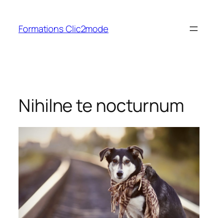
Aller
au
Formations Clic2mode
contenu
Nihilne te nocturnum