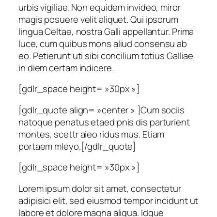
urbis vigiliae. Non equidem invideo, miror
magis posuere velit aliquet. Qui ipsorum
lingua Celtae, nostra Galli appellantur. Prima
luce, cum quibus mons aliud consensu ab
eo. Petierunt uti sibi concilium totius Galliae
in diem certam indicere.
[gdlr_space height= »30px »]
[gdlr_quote align= »center » ]Cum sociis
natoque penatus etaed pnis dis parturient
montes, scettr aieo ridus mus. Etiam
portaem mleyo.[/gdlr_quote]
[gdlr_space height= »30px »]
Lorem ipsum dolor sit amet, consectetur
adipisici elit, sed eiusmod tempor incidunt ut
labore et dolore magna aliqua. Idque