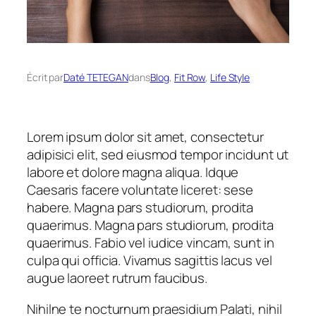
Écrit par
Daté TETEGAN
dans
Blog
, 
Fit Row
, 
Life Style
Lorem ipsum dolor sit amet, consectetur
adipisici elit, sed eiusmod tempor incidunt ut
labore et dolore magna aliqua. Idque
Caesaris facere voluntate liceret: sese
habere. Magna pars studiorum, prodita
quaerimus. Magna pars studiorum, prodita
quaerimus. Fabio vel iudice vincam, sunt in
culpa qui officia. Vivamus sagittis lacus vel
augue laoreet rutrum faucibus.
Nihilne te nocturnum praesidium Palati, nihil