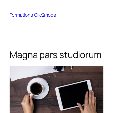
Aller
au
Formations Clic2mode
contenu
Magna pars studiorum