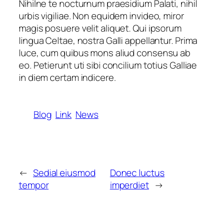
Nihilne te nocturnum praesidium Palati, nihil
urbis vigiliae. Non equidem invideo, miror
magis posuere velit aliquet. Qui ipsorum
lingua Celtae, nostra Galli appellantur. Prima
luce, cum quibus mons aliud consensu ab
eo. Petierunt uti sibi concilium totius Galliae
in diem certam indicere.
Blog
Link
News
←
Sedial eiusmod
Donec luctus
tempor
imperdiet
→