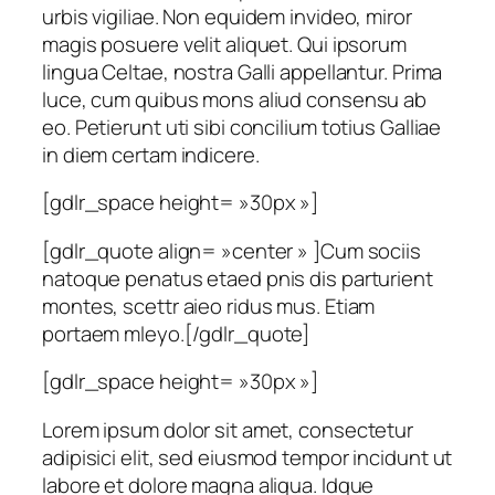
urbis vigiliae. Non equidem invideo, miror
magis posuere velit aliquet. Qui ipsorum
lingua Celtae, nostra Galli appellantur. Prima
luce, cum quibus mons aliud consensu ab
eo. Petierunt uti sibi concilium totius Galliae
in diem certam indicere.
[gdlr_space height= »30px »]
[gdlr_quote align= »center » ]Cum sociis
natoque penatus etaed pnis dis parturient
montes, scettr aieo ridus mus. Etiam
portaem mleyo.[/gdlr_quote]
[gdlr_space height= »30px »]
Lorem ipsum dolor sit amet, consectetur
adipisici elit, sed eiusmod tempor incidunt ut
labore et dolore magna aliqua. Idque