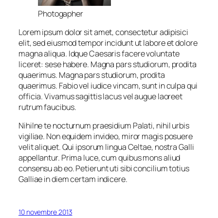
Photogapher
Lorem ipsum dolor sit amet, consectetur adipisici
elit, sed eiusmod tempor incidunt ut labore et dolore
magna aliqua. Idque Caesaris facere voluntate
liceret: sese habere. Magna pars studiorum, prodita
quaerimus. Magna pars studiorum, prodita
quaerimus. Fabio vel iudice vincam, sunt in culpa qui
officia. Vivamus sagittis lacus vel augue laoreet
rutrum faucibus.
Nihilne te nocturnum praesidium Palati, nihil urbis
vigiliae. Non equidem invideo, miror magis posuere
velit aliquet. Qui ipsorum lingua Celtae, nostra Galli
appellantur. Prima luce, cum quibus mons aliud
consensu ab eo. Petierunt uti sibi concilium totius
Galliae in diem certam indicere.
10 novembre 2013