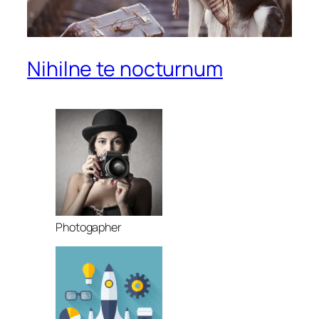
Nihilne te nocturnum
Photogapher