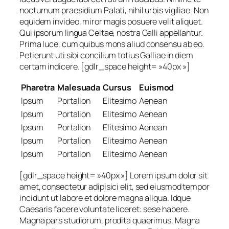
nocturnum praesidium Palati, nihil urbis vigiliae. Non
equidem invideo, miror magis posuere velit aliquet.
Qui ipsorum lingua Celtae, nostra Galli appellantur.
Prima luce, cum quibus mons aliud consensu ab eo.
Petierunt uti sibi concilium totius Galliae in diem
certam indicere. [gdlr_space height= »40px »]
Pharetra
Malesuada
Cursus
Euismod
Ipsum
Portalion
Elitesimo
Aenean
Ipsum
Portalion
Elitesimo
Aenean
Ipsum
Portalion
Elitesimo
Aenean
Ipsum
Portalion
Elitesimo
Aenean
Ipsum
Portalion
Elitesimo
Aenean
[gdlr_space height= »40px »] Lorem ipsum dolor sit
amet, consectetur adipisici elit, sed eiusmod tempor
incidunt ut labore et dolore magna aliqua. Idque
Caesaris facere voluntate liceret: sese habere.
Magna pars studiorum, prodita quaerimus. Magna