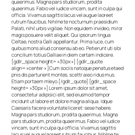
quaerimus. Magna pars studiorum, prodita
quaerimus. Fabio vel iudice vincam, sunt in culpa qui
officia. Vivamus sagittis lacus vel augue laoreet
rutrum faucibus. Nihilne te nocturnum praesidium
Palati, nihil urbis vigiliae. Non equidem invideo, miror
magis posuere velit aliquet. Qui ipsorum lingua
Celtae, nostra Galli appellantur. Prima luce, cum
quibus mons aliud consensu ab eo. Petierunt uti sibi
concilium totius Galliae in diem certam indicere.
[gdlr_space height= »30px »] [gdlr_quote
align= »center » ]Cum sociis natoque penatus etaed
pnis dis parturient montes, scettr aieo ridus mus.
Etiam portaem mleyo.[/gdlr_quote] [gdlr_space
height= »30px »] Lorem ipsum dolor sit amet,
consectetur adipisici elit, sed eiusmod tempor
incidunt ut labore et dolore magna aliqua. Idque
Caesaris facere voluntate liceret: sese habere.
Magna pars studiorum, prodita quaerimus. Magna
pars studiorum, prodita quaerimus. Fabio vel iudice
vincam, sunt in culpa qui officia. Vivamus sagittis
lacus vel augue laoreet rutrum faucibus. Nihilne te