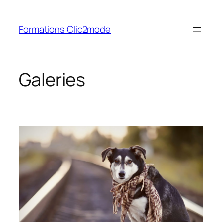
Aller
au
Formations Clic2mode
contenu
Galeries