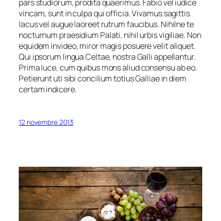
pars studiorum, prodita quaerimus. Fabio vel iudice
vincam, sunt in culpa qui officia. Vivamus sagittis
lacus vel augue laoreet rutrum faucibus. Nihilne te
nocturnum praesidium Palati, nihil urbis vigiliae. Non
equidem invideo, miror magis posuere velit aliquet.
Qui ipsorum lingua Celtae, nostra Galli appellantur.
Prima luce, cum quibus mons aliud consensu ab eo.
Petierunt uti sibi concilium totius Galliae in diem
certam indicere.
12 novembre 2013