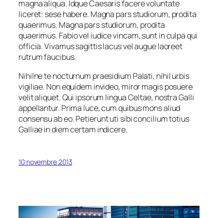
magna aliqua. Idque Caesaris facere voluntate
liceret: sese habere. Magna pars studiorum, prodita
quaerimus. Magna pars studiorum, prodita
quaerimus. Fabio vel iudice vincam, sunt in culpa qui
officia. Vivamus sagittis lacus vel augue laoreet
rutrum faucibus.
Nihilne te nocturnum praesidium Palati, nihil urbis
vigiliae. Non equidem invideo, miror magis posuere
velit aliquet. Qui ipsorum lingua Celtae, nostra Galli
appellantur. Prima luce, cum quibus mons aliud
consensu ab eo. Petierunt uti sibi concilium totius
Galliae in diem certam indicere.
10 novembre 2013