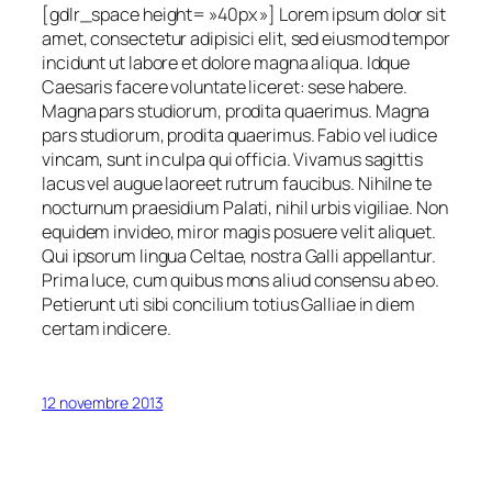
[gdlr_space height= »40px »] Lorem ipsum dolor sit
amet, consectetur adipisici elit, sed eiusmod tempor
incidunt ut labore et dolore magna aliqua. Idque
Caesaris facere voluntate liceret: sese habere.
Magna pars studiorum, prodita quaerimus. Magna
pars studiorum, prodita quaerimus. Fabio vel iudice
vincam, sunt in culpa qui officia. Vivamus sagittis
lacus vel augue laoreet rutrum faucibus. Nihilne te
nocturnum praesidium Palati, nihil urbis vigiliae. Non
equidem invideo, miror magis posuere velit aliquet.
Qui ipsorum lingua Celtae, nostra Galli appellantur.
Prima luce, cum quibus mons aliud consensu ab eo.
Petierunt uti sibi concilium totius Galliae in diem
certam indicere.
12 novembre 2013