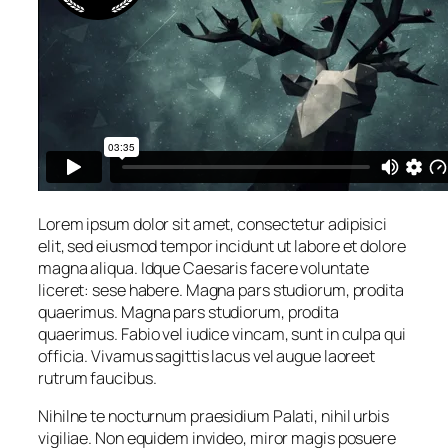
Lorem ipsum dolor sit amet, consectetur adipisici
elit, sed eiusmod tempor incidunt ut labore et dolore
magna aliqua. Idque Caesaris facere voluntate
liceret: sese habere. Magna pars studiorum, prodita
quaerimus. Magna pars studiorum, prodita
quaerimus. Fabio vel iudice vincam, sunt in culpa qui
officia. Vivamus sagittis lacus vel augue laoreet
rutrum faucibus.
Nihilne te nocturnum praesidium Palati, nihil urbis
vigiliae. Non equidem invideo, miror magis posuere