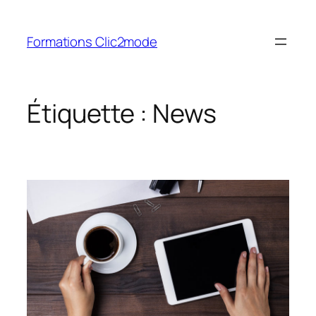
Aller
au
Formations Clic2mode
contenu
Étiquette :
News