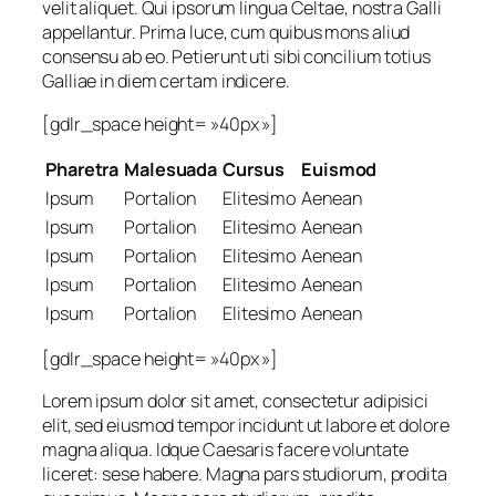
velit aliquet. Qui ipsorum lingua Celtae, nostra Galli
appellantur. Prima luce, cum quibus mons aliud
consensu ab eo. Petierunt uti sibi concilium totius
Galliae in diem certam indicere.
[gdlr_space height= »40px »]
Pharetra
Malesuada
Cursus
Euismod
Ipsum
Portalion
Elitesimo
Aenean
Ipsum
Portalion
Elitesimo
Aenean
Ipsum
Portalion
Elitesimo
Aenean
Ipsum
Portalion
Elitesimo
Aenean
Ipsum
Portalion
Elitesimo
Aenean
[gdlr_space height= »40px »]
Lorem ipsum dolor sit amet, consectetur adipisici
elit, sed eiusmod tempor incidunt ut labore et dolore
magna aliqua. Idque Caesaris facere voluntate
liceret: sese habere. Magna pars studiorum, prodita