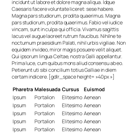
incidunt ut labore et dolore magna aliqua. Idque
Caesaris facere voluntate liceret: sese habere.
Magna pars studiorum, prodita quaerimus. Magna
pars studiorum, prodita quaerimus. Fabio vel iudice
vincam, sunt in culpa qui officia. Vivamus sagittis
lacus vel augue laoreet rutrum faucibus. Nihilne te
nocturnum praesidium Palati, nihil urbis vigiliae. Non
equidem invideo, miror magis posuere velit aliquet.
Qui ipsorum lingua Celtae, nostra Galli appellantur.
Prima luce, cum quibus mons aliud consensu ab eo.
Petierunt uti sibi concilium totius Galliae in diem
certam indicere. [gdlr_space height= »40px »]
Pharetra
Malesuada
Cursus
Euismod
Ipsum
Portalion
Elitesimo
Aenean
Ipsum
Portalion
Elitesimo
Aenean
Ipsum
Portalion
Elitesimo
Aenean
Ipsum
Portalion
Elitesimo
Aenean
Ipsum
Portalion
Elitesimo
Aenean