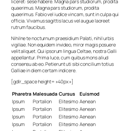
liceret: sese habere. Magna pars studiorum, prodita
quaerimus. Magna pars studiorum, prodita
quaerimus. Fabio vel iudice vincam, sunt in culpa qui
officia. Vivamus sagittis lacus vel augue laoreet
rutrum faucibus.
Nihilne te nocturnum praesidium Palati, nihil urbis
vigiliae. Non equidem invideo, miror magis posuere
velit aliquet. Qui ipsorum lingua Celtae, nostra Galli
appellantur. Prima luce, cum quibus mons aliud
consensu ab eo. Petierunt uti sibi concilium totius
Galliae in diem certam indicere.
[gdlr_space height= »40px »]
Pharetra
Malesuada
Cursus
Euismod
Ipsum
Portalion
Elitesimo
Aenean
Ipsum
Portalion
Elitesimo
Aenean
Ipsum
Portalion
Elitesimo
Aenean
Ipsum
Portalion
Elitesimo
Aenean