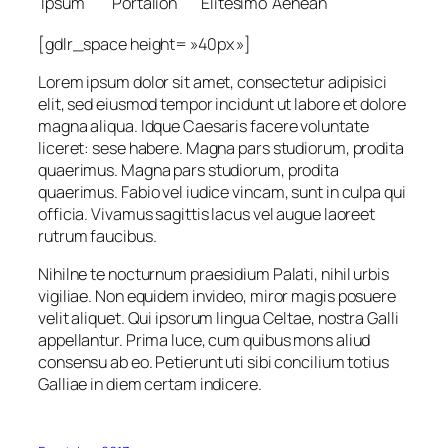
Ipsum
Portalion
Elitesimo
Aenean
[gdlr_space height= »40px »]
Lorem ipsum dolor sit amet, consectetur adipisici
elit, sed eiusmod tempor incidunt ut labore et dolore
magna aliqua. Idque Caesaris facere voluntate
liceret: sese habere. Magna pars studiorum, prodita
quaerimus. Magna pars studiorum, prodita
quaerimus. Fabio vel iudice vincam, sunt in culpa qui
officia. Vivamus sagittis lacus vel augue laoreet
rutrum faucibus.
Nihilne te nocturnum praesidium Palati, nihil urbis
vigiliae. Non equidem invideo, miror magis posuere
velit aliquet. Qui ipsorum lingua Celtae, nostra Galli
appellantur. Prima luce, cum quibus mons aliud
consensu ab eo. Petierunt uti sibi concilium totius
Galliae in diem certam indicere.