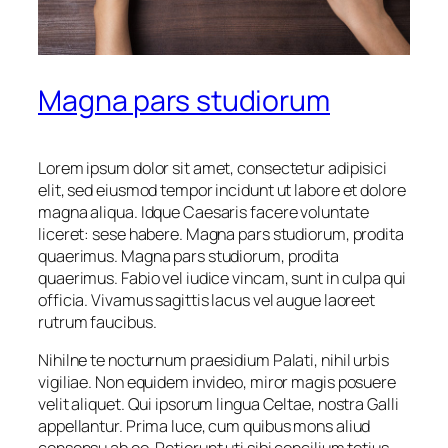
Magna pars studiorum
Lorem ipsum dolor sit amet, consectetur adipisici
elit, sed eiusmod tempor incidunt ut labore et dolore
magna aliqua. Idque Caesaris facere voluntate
liceret: sese habere. Magna pars studiorum, prodita
quaerimus. Magna pars studiorum, prodita
quaerimus. Fabio vel iudice vincam, sunt in culpa qui
officia. Vivamus sagittis lacus vel augue laoreet
rutrum faucibus.
Nihilne te nocturnum praesidium Palati, nihil urbis
vigiliae. Non equidem invideo, miror magis posuere
velit aliquet. Qui ipsorum lingua Celtae, nostra Galli
appellantur. Prima luce, cum quibus mons aliud