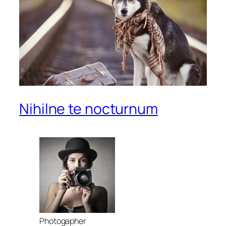
Nihilne te nocturnum
Photogapher