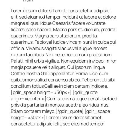
Lorem ipsum dolor sit amet, consectetur adipisici
elit, sed eiusmod tempor incidunt ut labore et dolore
magna aliqua. Idque Caesaris facere voluntate
liceret: sese habere. Magna pars studiorum, prodita
quaerimus. Magna pars studiorum, prodita
quaerimus. Fabio vel iudice vincam, sunt in culpa qui
officia. Vivamus sagittis lacus vel augue laoreet
rutrum faucibus. Nihilne te nocturnum praesidium
Palati, nihil urbis vigiliae. Non equidem invideo, miror
magis posuere velit aliquet. Qui ipsorum lingua
Celtae, nostra Galli appellantur. Prima luce, cum
quibus mons aliud consensu ab eo. Petierunt uti sibi
concilium totius Galliae in diem certam indicere.
[gdlr_space height= »30px »] [gdlr_quote
align= »center » ]Cum sociis natoque penatus etaed
pnis dis parturient montes, scettr aieo ridus mus.
Etiam portaem mleyo.[/gdlr_quote] [gdlr_space
height= »30px »] Lorem ipsum dolor sit amet,
consectetur adipisici elit, sed eiusmod tempor