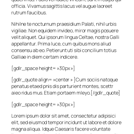
officia. Vivamus sagittis lacus vel augue laoreet
rutrum faucibus.
Nihilne te nocturnum praesidium Palati, nihil urbis
vigiliae. Non equidem invideo, miror magis posuere
velit aliquet. Qui ipsorum lingua Celtae, nostra Galli
appellantur. Prima luce, cum quibus mons aliud
consensu ab eo. Petierunt uti sibi concilium totius
Galliae in diem certam indicere.
[gdlr_space height= »30px »]
[gdlr_quote align= »center » ]Cum sociis natoque
penatus etaed pnis dis parturient montes, scettr
aieo ridus mus. Etiam portaem mleyo.[/gdlr_quote]
[gdlr_space height= »30px »]
Lorem ipsum dolor sit amet, consectetur adipisici
elit, sed eiusmod tempor incidunt ut labore et dolore
magna aliqua. Idque Caesaris facere voluntate