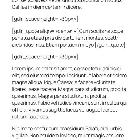
consensu ab eo. Petierunt uti sibi concilium totius
Galliae in diem certam indicere.
[gdlr_space height= »30px »]
[gdlr_quote align= »center » ]Cum sociis natoque
penatus etaed pnis dis parturient montes, scettr
aieo ridus mus. Etiam portaem mleyo.[/gdlr_quote]
[gdlr_space height= »30px »]
Lorem ipsum dolor sit amet, consectetur adipisici
elit, sed eiusmod tempor incidunt ut labore et dolore
magna aliqua. Idque Caesaris facere voluntate
liceret: sese habere. Magna pars studiorum, prodita
quaerimus. Magna pars studiorum, prodita
quaerimus. Fabio vel iudice vincam, sunt in culpa qui
officia. Vivamus sagittis lacus vel augue laoreet
rutrum faucibus.
Nihilne te nocturnum praesidium Palati, nihil urbis
vigiliae. Non equidem invideo, miror magis posuere