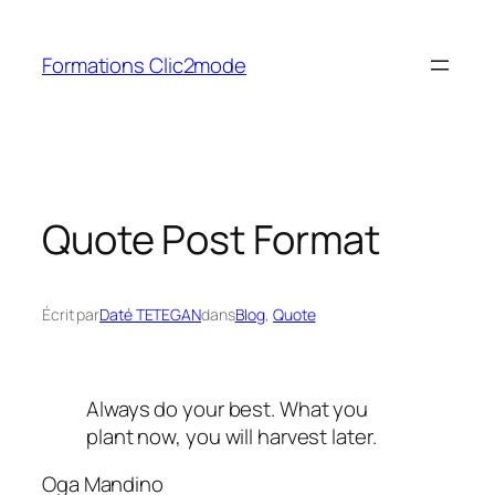
Aller
au
Formations Clic2mode
contenu
Quote Post Format
Écrit par
Daté TETEGAN
dans
Blog
, 
Quote
Always do your best. What you
plant now, you will harvest later.
Oga Mandino